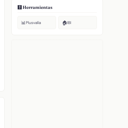
🧮 Herramientas
📊
🏠
Plusvalía
IBI