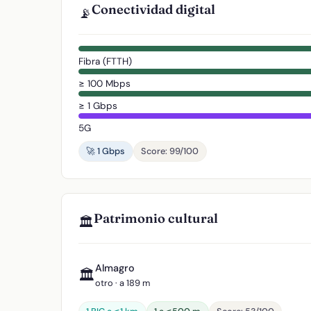
Conectividad digital
📡
Fibra (FTTH)
≥ 100 Mbps
≥ 1 Gbps
5G
🚀 1 Gbps
Score: 99/100
Patrimonio cultural
🏛️
Almagro
🏛️
otro · a 189 m