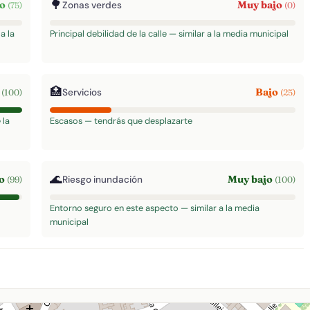
🌳
to
Muy bajo
Zonas verdes
(75)
(0)
a la
Principal debilidad de la calle — similar a la media municipal
🏥
o
Bajo
Servicios
(100)
(25)
 la
Escasos — tendrás que desplazarte
🌊
to
Muy bajo
Riesgo inundación
(99)
(100)
Entorno seguro en este aspecto — similar a la media
municipal