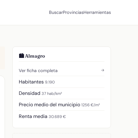
Buscar
Provincias
Herramientas
🏙️ Almagro
→
Ver ficha completa
Habitantes
9.190
Densidad
37 hab/km²
Precio medio del municipio
1256 €/m²
Renta media
30.689 €