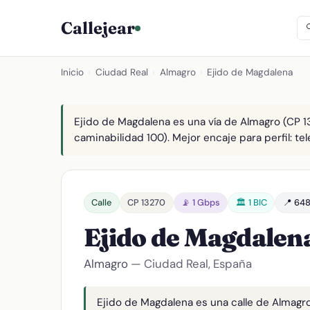
Callejear
Inicio
›
Ciudad Real
›
Almagro
›
Ejido de Magdalena
Ejido de Magdalena es una vía de Almagro (CP 13
caminabilidad 100). Mejor encaje para perfil: tel
Calle
CP 13270
📡 1 Gbps
🏛️ 1 BIC
📍 648
Ejido de Magdalen
Almagro
— Ciudad Real, España
Ejido de Magdalena es una calle de Almagro,