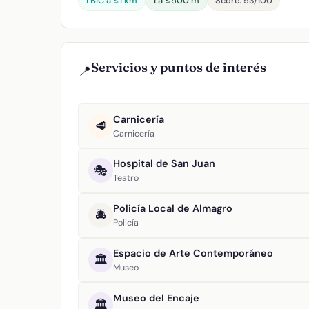
1 BIC a ≤1 km
1 a ≤500 m
Score: 53/100
Servicios y puntos de interés
📍
Carnicería
🥩
Carnicería
Hospital de San Juan
🎭
Teatro
Policía Local de Almagro
🚔
Policía
Espacio de Arte Contemporáneo
🏛️
Museo
Museo del Encaje
🏛️