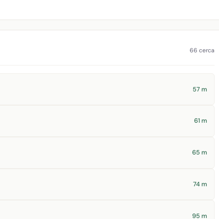
66 cerca
57 m
61 m
65 m
74 m
95 m