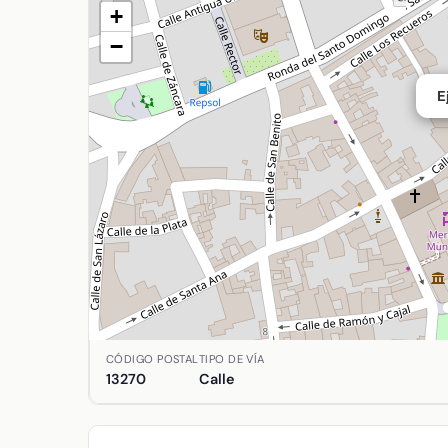
+
−
E
Ubicación de Ejido de Magdalena en Almagro, Ciud
CÓDIGO POSTAL
TIPO DE VÍA
13270
Calle