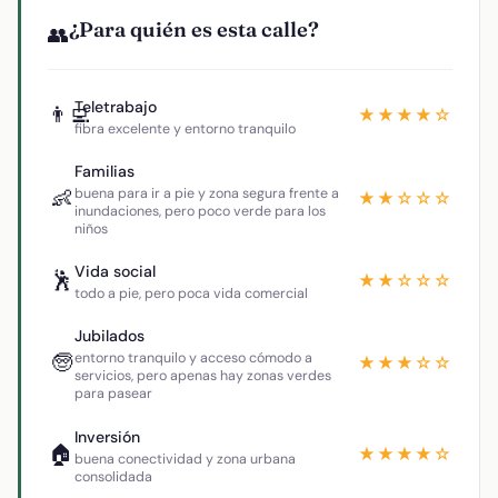
¿Para quién es esta calle?
👥
Teletrabajo
👨‍💻
★★★★☆
fibra excelente y entorno tranquilo
Familias
👶
buena para ir a pie y zona segura frente a
★★☆☆☆
inundaciones, pero poco verde para los
niños
Vida social
🕺
★★☆☆☆
todo a pie, pero poca vida comercial
Jubilados
🧓
entorno tranquilo y acceso cómodo a
★★★☆☆
servicios, pero apenas hay zonas verdes
para pasear
Inversión
🏠
★★★★☆
buena conectividad y zona urbana
consolidada