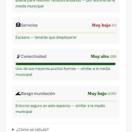
Buena para resolver recados andando — por encima de la
media municipal
🏥
Muy bajo
Servicios
(0)
Escasos — tendrás que desplazarte
📡
Muy alto
Conectividad
(99)
Uno de sus mayores puntos fuertes — similar a la media
municipal
🌊
Muy bajo
Riesgo inundación
(100)
Entorno seguro en este aspecto — similar a la media
municipal
¿Cómo se calcula?