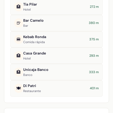
Tía Pilar
🏨
272 m
Hotel
Bar Camelo
🍺
380 m
Bar
Kebab Ronda
🍔
375 m
Comida rápida
Casa Grande
🏨
293 m
Hotel
Unicaja Banco
🏦
333 m
Banco
Di Patri
🍽️
401 m
Restaurante