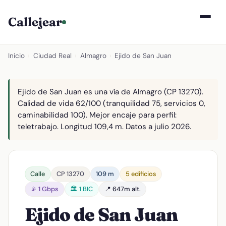
Callejear
Inicio
›
Ciudad Real
›
Almagro
›
Ejido de San Juan
Ejido de San Juan es una vía de Almagro (CP 13270).
Calidad de vida 62/100 (tranquilidad 75, servicios 0,
caminabilidad 100). Mejor encaje para perfil:
teletrabajo. Longitud 109,4 m. Datos a julio 2026.
Calle
CP 13270
109 m
5 edificios
📡 1 Gbps
🏛️ 1 BIC
📍 647m alt.
Ejido de San Juan