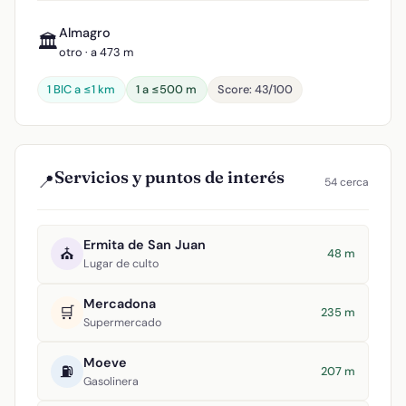
Almagro
🏛️
otro · a 473 m
1 BIC a ≤1 km
1 a ≤500 m
Score: 43/100
Servicios y puntos de interés
📍
54 cerca
Ermita de San Juan
⛪
48 m
Lugar de culto
Mercadona
🛒
235 m
Supermercado
Moeve
⛽
207 m
Gasolinera