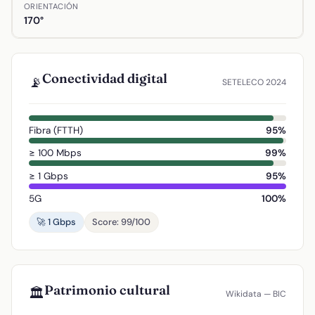
ORIENTACIÓN
170°
Conectividad digital
📡
SETELECO 2024
Fibra (FTTH)
95%
≥ 100 Mbps
99%
≥ 1 Gbps
95%
5G
100%
🚀 1 Gbps
Score: 99/100
Patrimonio cultural
🏛️
Wikidata — BIC