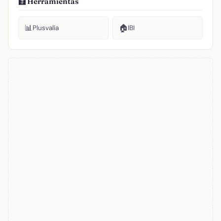
🧮 Herramientas
📊
🏠
Plusvalía
IBI