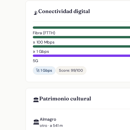
Conectividad digital
📡
Fibra (FTTH)
≥ 100 Mbps
≥ 1 Gbps
5G
🚀 1 Gbps
Score: 99/100
Patrimonio cultural
🏛️
Almagro
🏛️
otro · a 541 m