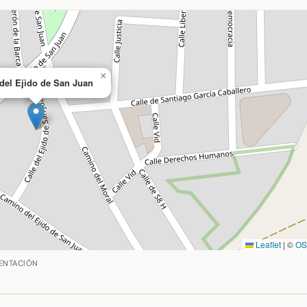
×
 del Ejido de San Juan
Leaflet
|
©
O
agro, Ciudad Real. Coordenadas: latitud 38.885322384615385
ENTACIÓN