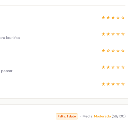
★★★☆☆
★★☆☆☆
ara los niños
★☆☆☆☆
★★☆☆☆
a pasear
★★★☆☆
·
Media:
Moderado
(56/100)
Falta: 1 dato