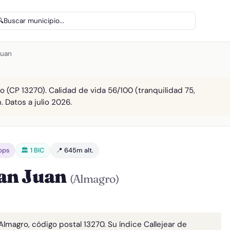
🔍
Buscar municipio...
Juan
o (CP 13270). Calidad de vida 56/100 (tranquilidad 75,
. Datos a julio 2026.
bps
🏛️ 1 BIC
📍 645m alt.
San Juan
(Almagro)
Almagro, código postal 13270. Su índice Callejear de