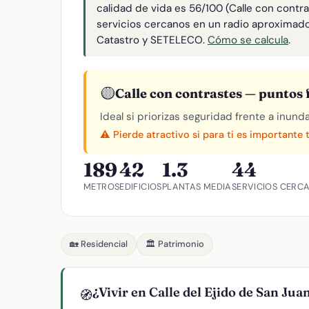
calidad de vida es 56/100 (Calle con contr
servicios cercanos en un radio aproximad
Catastro y SETELECO.
Cómo se calcula
.
🟡
Calle con contrastes — puntos f
Ideal si priorizas seguridad frente a inund
⚠️ Pierde atractivo si para ti es importante 
189
42
1.3
44
METROS
EDIFICIOS
PLANTAS MEDIA
SERVICIOS CERC
🏡 Residencial
🏛️ Patrimonio
¿Vivir en Calle del Ejido de San Jua
🧭