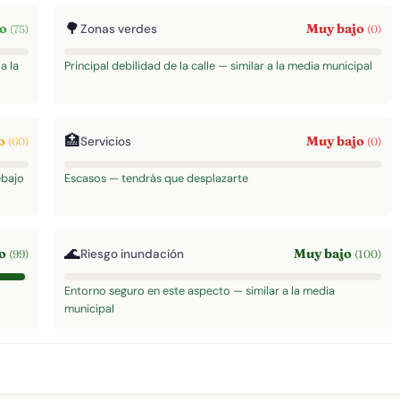
🌳
to
Muy bajo
Zonas verdes
(75)
(0)
a la
Principal debilidad de la calle — similar a la media municipal
🏥
o
Muy bajo
Servicios
(60)
(0)
ebajo
Escasos — tendrás que desplazarte
🌊
to
Muy bajo
Riesgo inundación
(99)
(100)
Entorno seguro en este aspecto — similar a la media
municipal