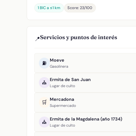
1 BIC a ≤1 km
Score: 23/100
Servicios y puntos de interés
📍
Moeve
⛽
Gasolinera
Ermita de San Juan
⛪
Lugar de culto
Mercadona
🛒
Supermercado
Ermita de la Magdalena (año 1734)
⛪
Lugar de culto