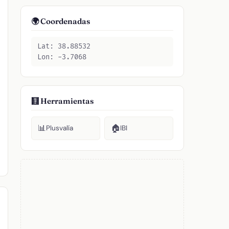
🌍 Coordenadas
Lat: 38.88532
Lon: -3.7068
🧮 Herramientas
📊
🏠
Plusvalía
IBI