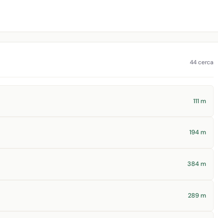
44 cerca
111 m
194 m
384 m
289 m