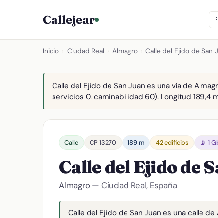
Callejear
Inicio
›
Ciudad Real
›
Almagro
›
Calle del Ejido de San 
Calle del Ejido de San Juan es una vía de Almagr
servicios 0, caminabilidad 60). Longitud 189,4 m
Calle
CP 13270
189 m
42 edificios
📡 1 G
Calle del Ejido de 
Almagro
— Ciudad Real, España
Calle del Ejido de San Juan es una calle de 