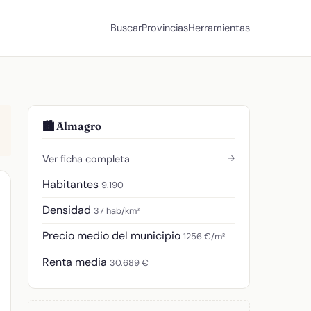
Buscar
Provincias
Herramientas
🏙️ Almagro
→
Ver ficha completa
Habitantes
9.190
Densidad
37 hab/km²
Precio medio del municipio
1256 €/m²
Renta media
30.689 €