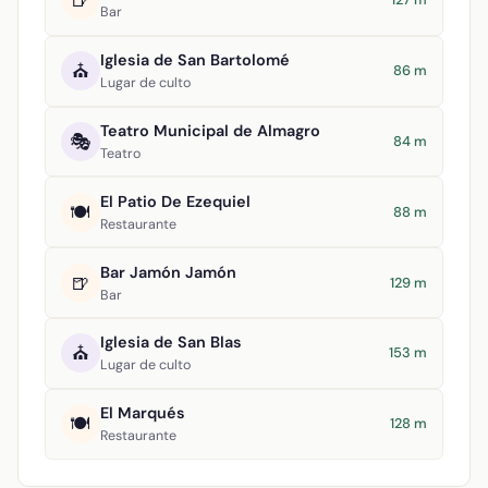
🍺
Bar
Iglesia de San Bartolomé
⛪
86 m
Lugar de culto
Teatro Municipal de Almagro
🎭
84 m
Teatro
El Patio De Ezequiel
🍽️
88 m
Restaurante
Bar Jamón Jamón
🍺
129 m
Bar
Iglesia de San Blas
⛪
153 m
Lugar de culto
El Marqués
🍽️
128 m
Restaurante