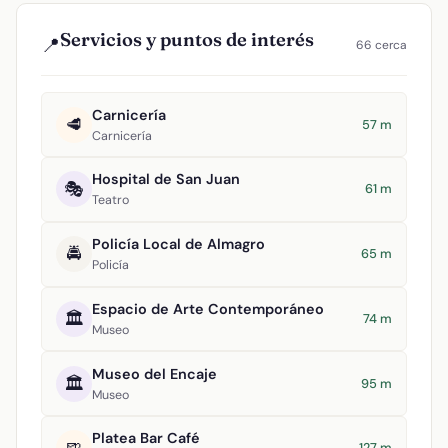
Servicios y puntos de interés
📍
66 cerca
Carnicería
🥩
57 m
Carnicería
Hospital de San Juan
🎭
61 m
Teatro
Policía Local de Almagro
🚔
65 m
Policía
Espacio de Arte Contemporáneo
🏛️
74 m
Museo
Museo del Encaje
🏛️
95 m
Museo
Platea Bar Café
127 m