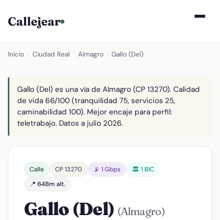
Callejear
Inicio
›
Ciudad Real
›
Almagro
›
Gallo (Del)
Gallo (Del) es una vía de Almagro (CP 13270). Calidad
de vida 66/100 (tranquilidad 75, servicios 25,
caminabilidad 100). Mejor encaje para perfil:
teletrabajo. Datos a julio 2026.
Calle
CP 13270
📡 1 Gbps
🏛️ 1 BIC
📍 648m alt.
Gallo (Del)
(Almagro)