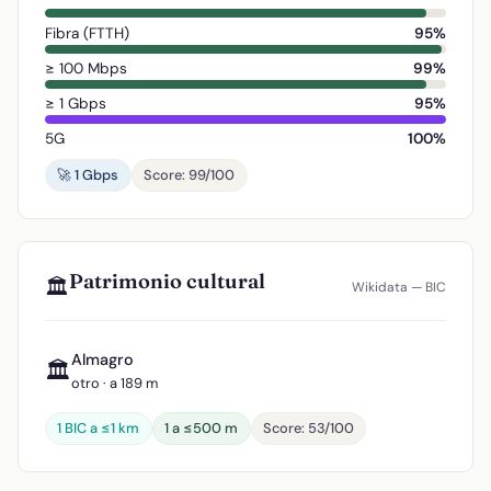
Fibra (FTTH)
95%
≥ 100 Mbps
99%
≥ 1 Gbps
95%
5G
100%
🚀 1 Gbps
Score: 99/100
Patrimonio cultural
🏛️
Wikidata — BIC
Almagro
🏛️
otro · a 189 m
1 BIC a ≤1 km
1 a ≤500 m
Score: 53/100