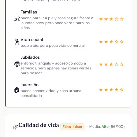
fibra excelente y entorno tranquilo
Familias
👶
buena para ir a pie y zona segura frente a
★★★☆☆
inundaciones, pero poco verde para los
niños
Vida social
🕺
★★★☆☆
todo a pie, pero poca vida comercial
Jubilados
🧓
entorno tranquilo y acceso cómodo a
★★★☆☆
servicios, pero apenas hay zonas verdes
para pasear
Inversión
🏠
★★★★☆
buena conectividad y zona urbana
consolidada
Calidad de vida
🌿
·
Media:
Alto
(66/100)
Falta: 1 dato