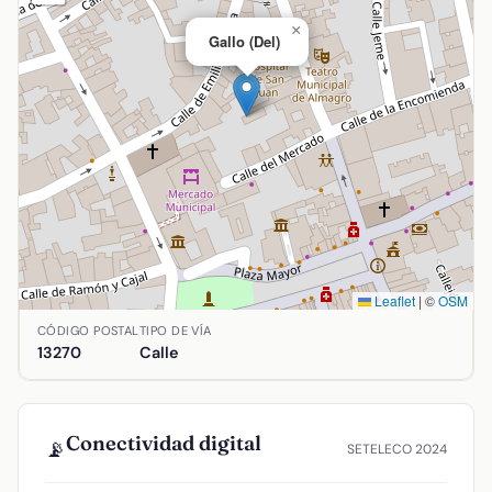
×
Gallo (Del)
Leaflet
|
©
OSM
Ubicación de Gallo (Del) en Almagro, Ciudad Real. Coordena
CÓDIGO POSTAL
TIPO DE VÍA
13270
Calle
Conectividad digital
📡
SETELECO 2024