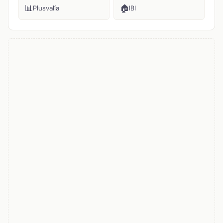
📊
🏠
Plusvalía
IBI