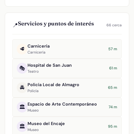
Servicios y puntos de interés
📍
66 cerca
Carnicería
🥩
57 m
Carnicería
Hospital de San Juan
🎭
61 m
Teatro
Policía Local de Almagro
🚔
65 m
Policía
Espacio de Arte Contemporáneo
🏛️
74 m
Museo
Museo del Encaje
🏛️
95 m
Museo