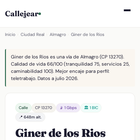
Callejear
Inicio
›
Ciudad Real
›
Almagro
›
Giner de los Rios
Giner de los Rios es una vía de Almagro (CP 13270).
Calidad de vida 66/100 (tranquilidad 75, servicios 25,
caminabilidad 100). Mejor encaje para perfil:
teletrabajo. Datos a julio 2026.
Calle
CP 13270
📡 1 Gbps
🏛️ 1 BIC
📍 648m alt.
Giner de los Rios