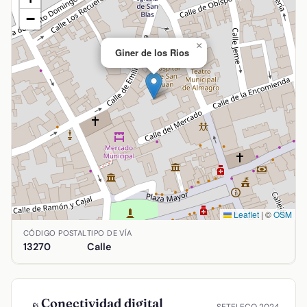
−
×
Giner de los Rios
Leaflet
|
©
OSM
Ubicación de Giner de los Rios en Almagro, Ciudad Real. Co
CÓDIGO POSTAL
TIPO DE VÍA
13270
Calle
Conectividad digital