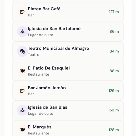
Platea Bar Café
🍺
127 m
Bar
Iglesia de San Bartolomé
⛪
86 m
Lugar de culto
Teatro Municipal de Almagro
🎭
84 m
Teatro
El Patio De Ezequiel
🍽️
88 m
Restaurante
Bar Jamón Jamón
🍺
129 m
Bar
Iglesia de San Blas
⛪
153 m
Lugar de culto
El Marqués
🍽️
128 m
Restaurante