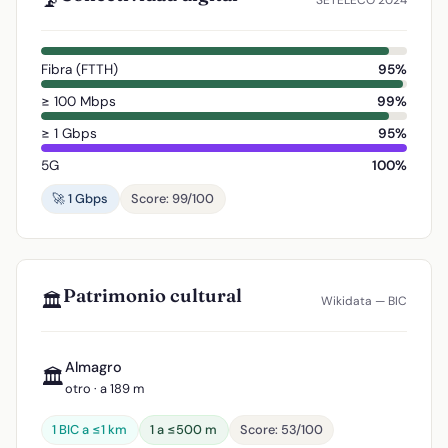
📡
SETELECO 2024
Fibra (FTTH)
95%
≥ 100 Mbps
99%
≥ 1 Gbps
95%
5G
100%
🚀 1 Gbps
Score: 99/100
Patrimonio cultural
🏛️
Wikidata — BIC
Almagro
🏛️
otro · a 189 m
1 BIC a ≤1 km
1 a ≤500 m
Score: 53/100