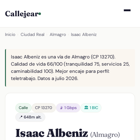
Callejear
Inicio
›
Ciudad Real
›
Almagro
›
Isaac Albeniz
Isaac Albeniz es una vía de Almagro (CP 13270).
Calidad de vida 66/100 (tranquilidad 75, servicios 25,
caminabilidad 100). Mejor encaje para perfil:
teletrabajo. Datos a julio 2026.
Calle
CP 13270
📡 1 Gbps
🏛️ 1 BIC
📍 648m alt.
Isaac Albeniz
(Almagro)