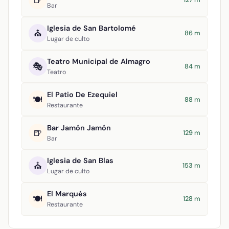
🍺
Bar
Iglesia de San Bartolomé
⛪
86 m
Lugar de culto
Teatro Municipal de Almagro
🎭
84 m
Teatro
El Patio De Ezequiel
🍽️
88 m
Restaurante
Bar Jamón Jamón
🍺
129 m
Bar
Iglesia de San Blas
⛪
153 m
Lugar de culto
El Marqués
🍽️
128 m
Restaurante