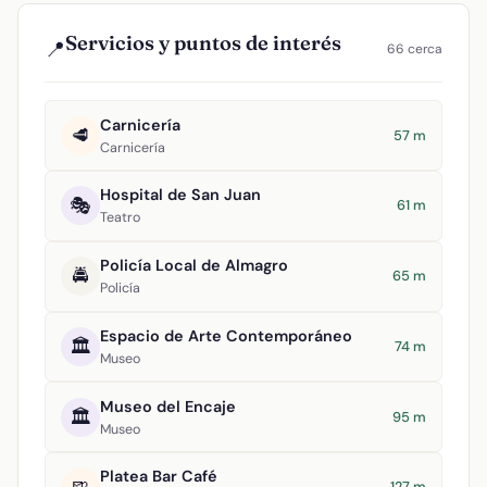
Servicios y puntos de interés
📍
66 cerca
Carnicería
🥩
57 m
Carnicería
Hospital de San Juan
🎭
61 m
Teatro
Policía Local de Almagro
🚔
65 m
Policía
Espacio de Arte Contemporáneo
🏛️
74 m
Museo
Museo del Encaje
🏛️
95 m
Museo
Platea Bar Café
127 m