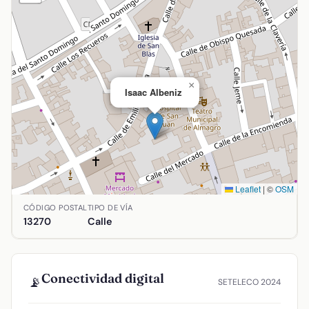
×
Isaac Albeniz
Leaflet
|
©
OSM
Ubicación de Isaac Albeniz en Almagro, Ciudad Real. Coorde
CÓDIGO POSTAL
TIPO DE VÍA
13270
Calle
Conectividad digital
📡
SETELECO 2024