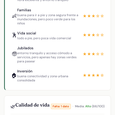
fibra excelente y entorno tranquilo
Familias
👶
buena para ir a pie y zona segura frente a
★★★☆☆
inundaciones, pero poco verde para los
niños
Vida social
🕺
★★★☆☆
todo a pie, pero poca vida comercial
Jubilados
🧓
entorno tranquilo y acceso cómodo a
★★★☆☆
servicios, pero apenas hay zonas verdes
para pasear
Inversión
🏠
★★★★☆
buena conectividad y zona urbana
consolidada
Calidad de vida
🌿
·
Media:
Alto
(66/100)
Falta: 1 dato