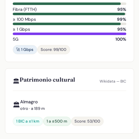
Fibra (FTTH)
95%
≥ 100 Mbps
99%
≥ 1 Gbps
95%
5G
100%
🚀 1 Gbps
Score: 99/100
Patrimonio cultural
🏛️
Wikidata — BIC
Almagro
🏛️
otro · a 189 m
1 BIC a ≤1 km
1 a ≤500 m
Score: 53/100