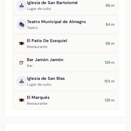
Iglesia de San Bartolomé
⛪
86 m
Lugar de culto
Teatro Municipal de Almagro
🎭
84 m
Teatro
El Patio De Ezequiel
🍽️
88 m
Restaurante
Bar Jamón Jamón
🍺
129 m
Bar
Iglesia de San Blas
⛪
153 m
Lugar de culto
El Marqués
🍽️
128 m
Restaurante