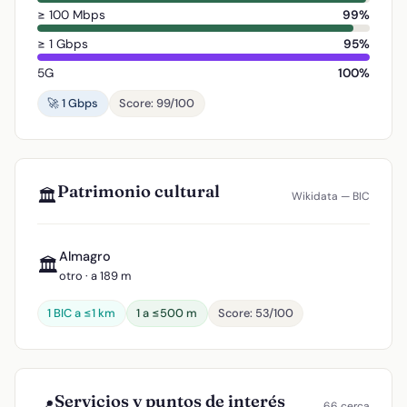
≥ 100 Mbps
99%
≥ 1 Gbps
95%
5G
100%
🚀 1 Gbps
Score: 99/100
Patrimonio cultural
🏛️
Wikidata — BIC
Almagro
🏛️
otro · a 189 m
1 BIC a ≤1 km
1 a ≤500 m
Score: 53/100
Servicios y puntos de interés
📍
66 cerca