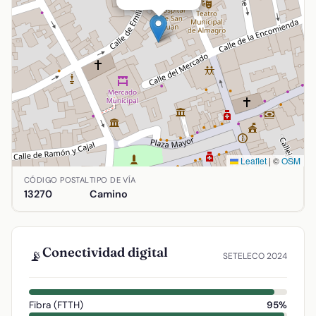
Leaflet
|
©
OSM
Ubicación de Matabestias en Almagro, Ciudad Real. Coorden
CÓDIGO POSTAL
TIPO DE VÍA
13270
Camino
Conectividad digital
📡
SETELECO 2024
Fibra (FTTH)
95%