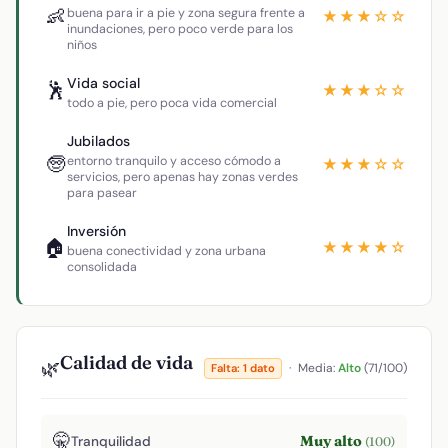
👶
buena para ir a pie y zona segura frente a
★★★☆☆
inundaciones, pero poco verde para los
niños
Vida social
🕺
★★★☆☆
todo a pie, pero poca vida comercial
Jubilados
🧓
entorno tranquilo y acceso cómodo a
★★★☆☆
servicios, pero apenas hay zonas verdes
para pasear
Inversión
🏠
★★★★☆
buena conectividad y zona urbana
consolidada
Calidad de vida
🌿
·
Media:
Alto
(71/100)
Falta: 1 dato
🤫
Muy alto
Tranquilidad
(100)