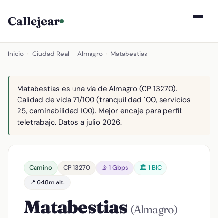
Callejear
Inicio
›
Ciudad Real
›
Almagro
›
Matabestias
Matabestias es una vía de Almagro (CP 13270).
Calidad de vida 71/100 (tranquilidad 100, servicios
25, caminabilidad 100). Mejor encaje para perfil:
teletrabajo. Datos a julio 2026.
Camino
CP 13270
📡 1 Gbps
🏛️ 1 BIC
📍 648m alt.
Matabestias
(Almagro)