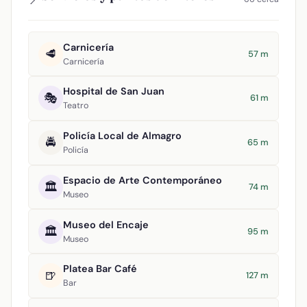
Carnicería
🥩
57 m
Carnicería
Hospital de San Juan
🎭
61 m
Teatro
Policía Local de Almagro
🚔
65 m
Policía
Espacio de Arte Contemporáneo
🏛️
74 m
Museo
Museo del Encaje
🏛️
95 m
Museo
Platea Bar Café
🍺
127 m
Bar