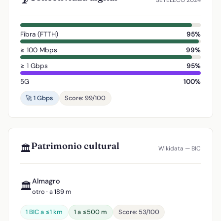
📡
SETELECO 2024
Fibra (FTTH)
95%
≥ 100 Mbps
99%
≥ 1 Gbps
95%
5G
100%
🚀 1 Gbps
Score: 99/100
Patrimonio cultural
🏛️
Wikidata — BIC
Almagro
🏛️
otro · a 189 m
1 BIC a ≤1 km
1 a ≤500 m
Score: 53/100