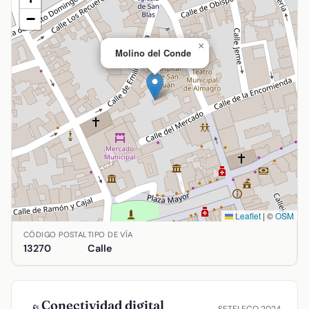
−
×
Molino del Conde
Leaflet
|
©
OSM
Ubicación de Molino del Conde en Almagro, Ciudad Real. Co
CÓDIGO POSTAL
TIPO DE VÍA
13270
Calle
Conectividad digital