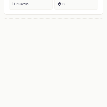
📊
🏠
Plusvalía
IBI