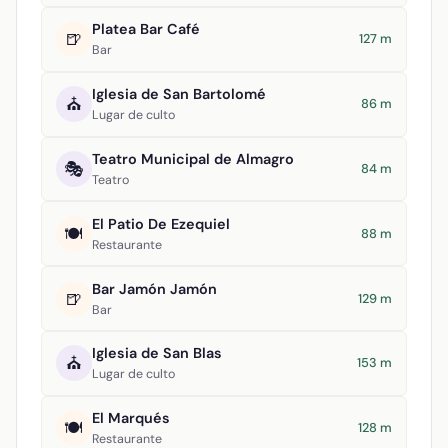
Platea Bar Café
🍺
127 m
Bar
Iglesia de San Bartolomé
⛪
86 m
Lugar de culto
Teatro Municipal de Almagro
🎭
84 m
Teatro
El Patio De Ezequiel
🍽️
88 m
Restaurante
Bar Jamón Jamón
🍺
129 m
Bar
Iglesia de San Blas
⛪
153 m
Lugar de culto
El Marqués
🍽️
128 m
Restaurante