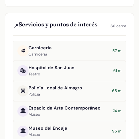
Servicios y puntos de interés
📍
66 cerca
Carnicería
🥩
57 m
Carnicería
Hospital de San Juan
🎭
61 m
Teatro
Policía Local de Almagro
🚔
65 m
Policía
Espacio de Arte Contemporáneo
🏛️
74 m
Museo
Museo del Encaje
🏛️
95 m
Museo