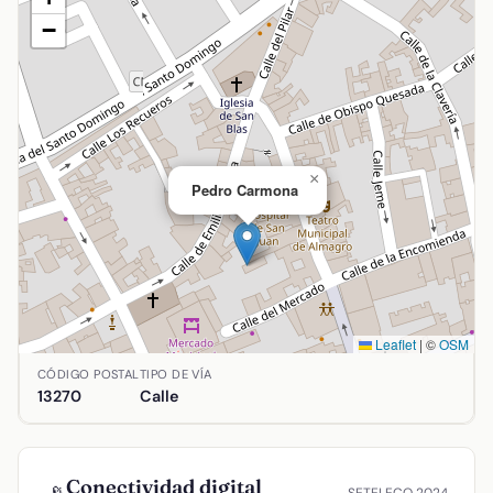
−
×
Pedro Carmona
Leaflet
|
©
OSM
Ubicación de Pedro Carmona en Almagro, Ciudad Real. Coord
CÓDIGO POSTAL
TIPO DE VÍA
13270
Calle
Conectividad digital