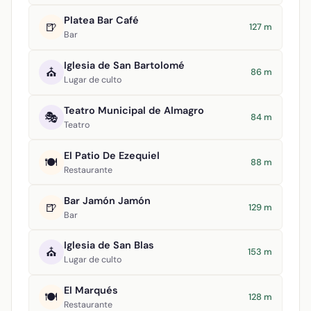
Platea Bar Café
🍺
127 m
Bar
Iglesia de San Bartolomé
⛪
86 m
Lugar de culto
Teatro Municipal de Almagro
🎭
84 m
Teatro
El Patio De Ezequiel
🍽️
88 m
Restaurante
Bar Jamón Jamón
🍺
129 m
Bar
Iglesia de San Blas
⛪
153 m
Lugar de culto
El Marqués
🍽️
128 m
Restaurante