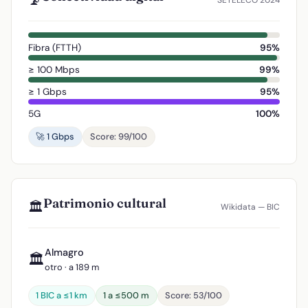
📡
SETELECO 2024
Fibra (FTTH)
95%
≥ 100 Mbps
99%
≥ 1 Gbps
95%
5G
100%
🚀 1 Gbps
Score: 99/100
Patrimonio cultural
🏛️
Wikidata — BIC
Almagro
🏛️
otro · a 189 m
1 BIC a ≤1 km
1 a ≤500 m
Score: 53/100