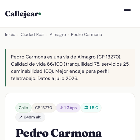
Callejear
Inicio
›
Ciudad Real
›
Almagro
›
Pedro Carmona
Pedro Carmona es una vía de Almagro (CP 13270).
Calidad de vida 66/100 (tranquilidad 75, servicios 25,
caminabilidad 100). Mejor encaje para perfil:
teletrabajo. Datos a julio 2026.
Calle
CP 13270
📡 1 Gbps
🏛️ 1 BIC
📍 648m alt.
Pedro Carmona