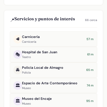
Servicios y puntos de interés
📍
66 cerca
Carnicería
🥩
57 m
Carnicería
Hospital de San Juan
🎭
61 m
Teatro
Policía Local de Almagro
🚔
65 m
Policía
Espacio de Arte Contemporáneo
🏛️
74 m
Museo
Museo del Encaje
🏛️
95 m
Museo