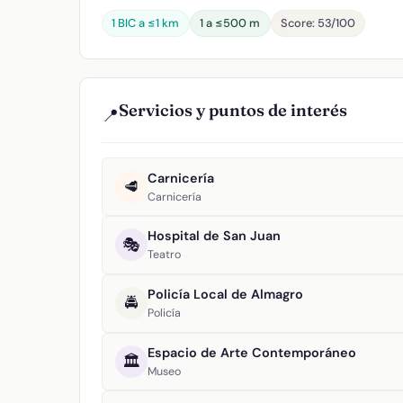
1 BIC a ≤1 km
1 a ≤500 m
Score: 53/100
Servicios y puntos de interés
📍
Carnicería
🥩
Carnicería
Hospital de San Juan
🎭
Teatro
Policía Local de Almagro
🚔
Policía
Espacio de Arte Contemporáneo
🏛️
Museo