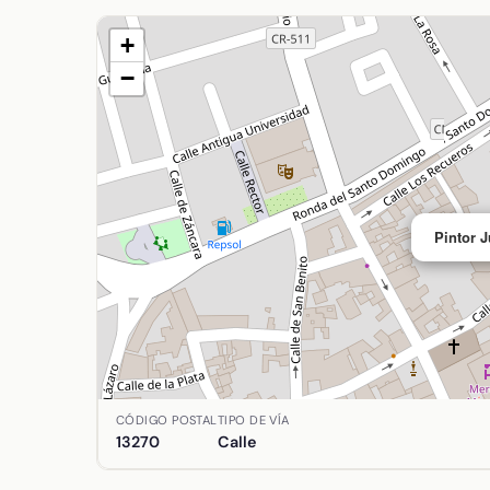
+
−
Pintor 
Ubicación de Pintor Juan Camprobin Passano en A
CÓDIGO POSTAL
TIPO DE VÍA
13270
Calle