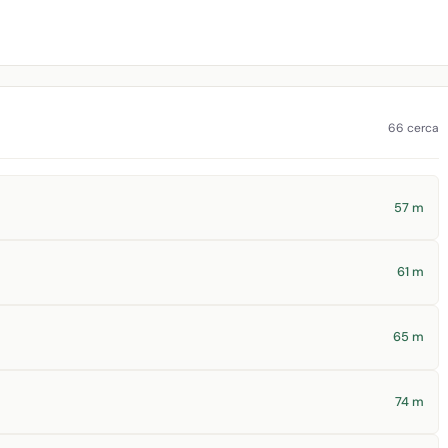
66 cerca
57 m
61 m
65 m
74 m