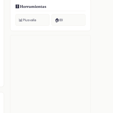
🧮 Herramientas
📊
🏠
Plusvalía
IBI