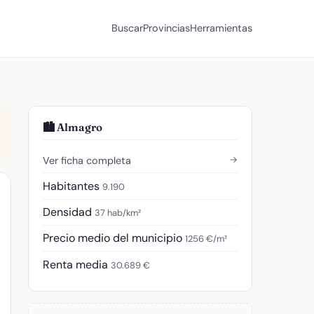
Buscar
Provincias
Herramientas
🏙️ Almagro
→
Ver ficha completa
Habitantes
9.190
Densidad
37 hab/km²
Precio medio del municipio
1256 €/m²
Renta media
30.689 €