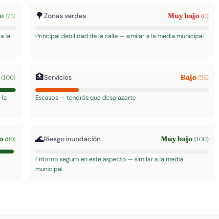
🌳
to
Muy bajo
Zonas verdes
(75)
(0)
a la
Principal debilidad de la calle — similar a la media municipal
🏥
o
Bajo
Servicios
(100)
(25)
 la
Escasos — tendrás que desplazarte
🌊
to
Muy bajo
Riesgo inundación
(99)
(100)
Entorno seguro en este aspecto — similar a la media
municipal