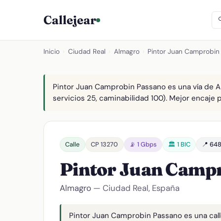
Callejear
Inicio
›
Ciudad Real
›
Almagro
›
Pintor Juan Camprobin
Pintor Juan Camprobin Passano es una vía de Al
servicios 25, caminabilidad 100). Mejor encaje pa
Calle
CP 13270
📡 1 Gbps
🏛️ 1 BIC
📍 648
Pintor Juan Camp
Almagro
— Ciudad Real, España
Pintor Juan Camprobin Passano es una calle