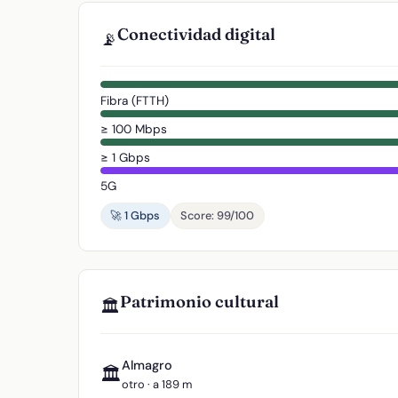
Conectividad digital
📡
Fibra (FTTH)
≥ 100 Mbps
≥ 1 Gbps
5G
🚀 1 Gbps
Score: 99/100
Patrimonio cultural
🏛️
Almagro
🏛️
otro · a 189 m