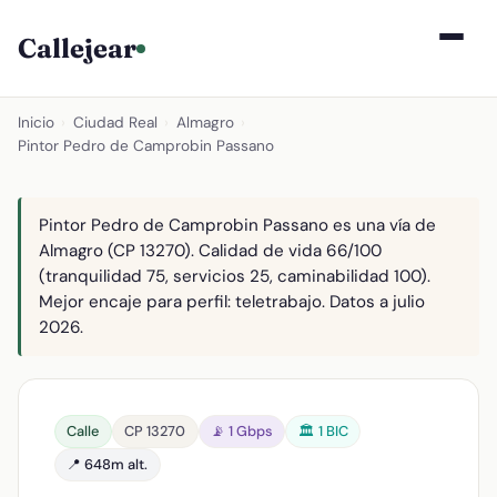
Callejear
Inicio
›
Ciudad Real
›
Almagro
›
Pintor Pedro de Camprobin Passano
Pintor Pedro de Camprobin Passano es una vía de
Almagro (CP 13270). Calidad de vida 66/100
(tranquilidad 75, servicios 25, caminabilidad 100).
Mejor encaje para perfil: teletrabajo. Datos a julio
2026.
Calle
CP 13270
📡 1 Gbps
🏛️ 1 BIC
📍 648m alt.