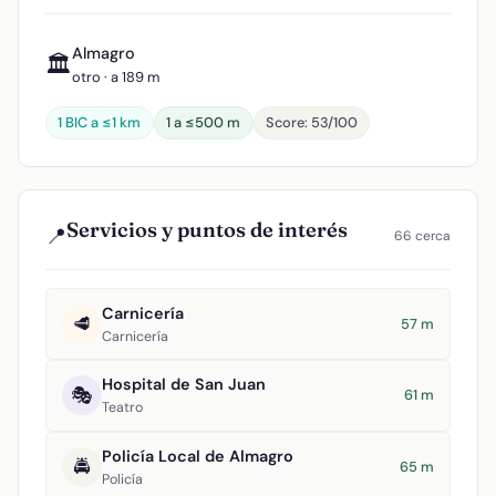
Almagro
🏛️
otro · a 189 m
1 BIC a ≤1 km
1 a ≤500 m
Score: 53/100
Servicios y puntos de interés
📍
66 cerca
Carnicería
🥩
57 m
Carnicería
Hospital de San Juan
🎭
61 m
Teatro
Policía Local de Almagro
🚔
65 m
Policía