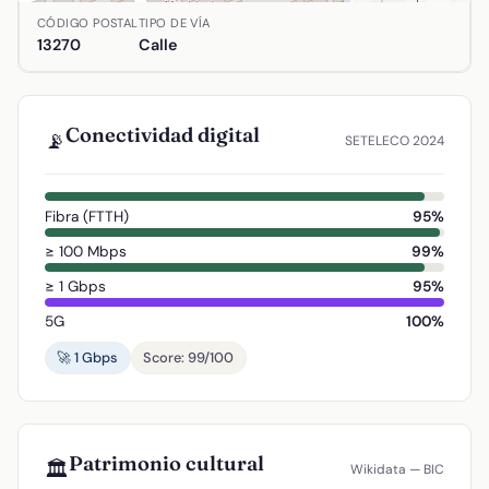
Ubicación de Pintor Pedro de Camprobin Passano en Almagro
CÓDIGO POSTAL
TIPO DE VÍA
13270
Calle
Conectividad digital
📡
SETELECO 2024
Fibra (FTTH)
95%
≥ 100 Mbps
99%
≥ 1 Gbps
95%
5G
100%
🚀 1 Gbps
Score: 99/100
Patrimonio cultural
🏛️
Wikidata — BIC