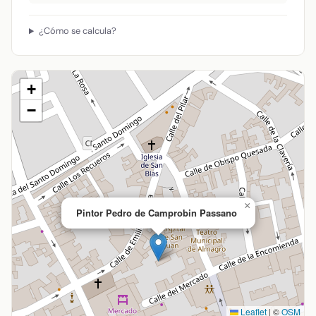
¿Cómo se calcula?
+
−
×
Pintor Pedro de Camprobin Passano
Leaflet
|
©
OSM