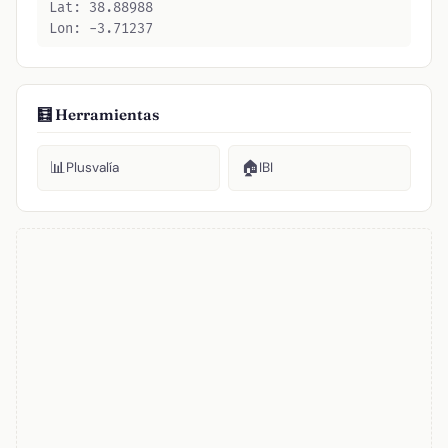
Lat: 38.88988
Lon: -3.71237
🧮 Herramientas
📊
🏠
Plusvalía
IBI