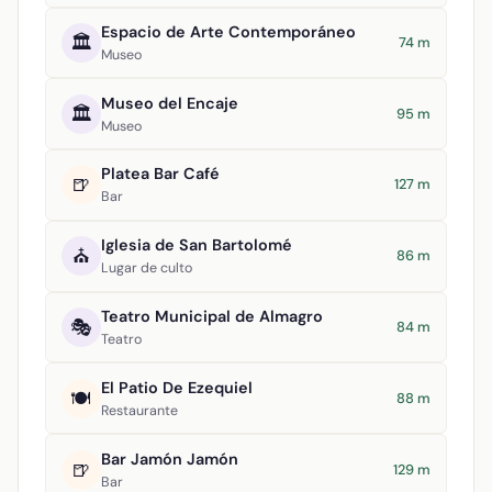
Espacio de Arte Contemporáneo
🏛️
74 m
Museo
Museo del Encaje
🏛️
95 m
Museo
Platea Bar Café
🍺
127 m
Bar
Iglesia de San Bartolomé
⛪
86 m
Lugar de culto
Teatro Municipal de Almagro
🎭
84 m
Teatro
El Patio De Ezequiel
🍽️
88 m
Restaurante
Bar Jamón Jamón
🍺
129 m
Bar