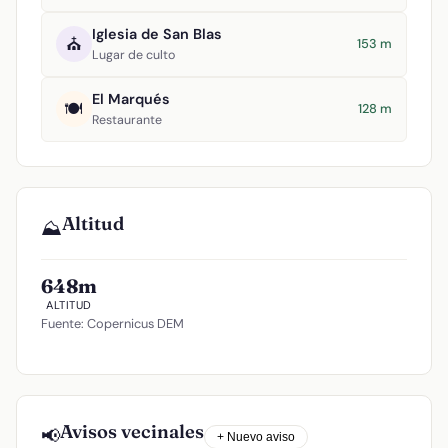
Iglesia de San Blas
⛪
153 m
Lugar de culto
El Marqués
🍽️
128 m
Restaurante
Altitud
⛰️
648m
ALTITUD
Fuente: Copernicus DEM
Avisos vecinales
📢
+ Nuevo aviso