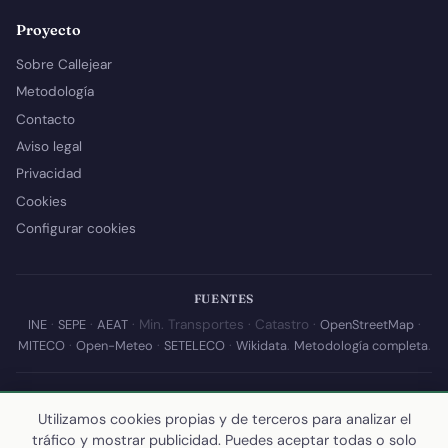
Proyecto
Sobre Callejear
Metodología
Contacto
Aviso legal
Privacidad
Cookies
Configurar cookies
FUENTES
INE
·
SEPE
·
AEAT
· Min. Transportes · Catastro ·
OpenStreetMap
·
MITECO
·
Open-Meteo
·
SETELECO
·
Wikidata
.
Metodología completa
.
© 2026 Callejear.com — Directorio municipal de España con datos
Utilizamos cookies propias y de terceros para analizar el
abiertos. Desarrollado y mantenido por
Yoel Castaño
.
tráfico y mostrar publicidad. Puedes aceptar todas o solo