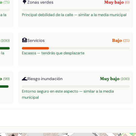
🌳
to
Muy bajo
Zonas verdes
(75)
(0)
a la
Principal debilidad de la calle — similar a la media municipal
🏥
o
Bajo
Servicios
(100)
(25)
 la
Escasos — tendrás que desplazarte
🌊
to
Muy bajo
Riesgo inundación
(99)
(100)
Entorno seguro en este aspecto — similar a la media
municipal