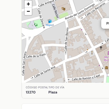
+
−
P
Ubicación de Plazuela Palomares en Almagro, Ciud
CÓDIGO POSTAL
TIPO DE VÍA
13270
Plaza