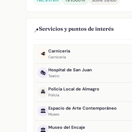
1 BIC a ≤1 km
1 a ≤500 m
Score: 53/100
Servicios y puntos de interés
📍
Carnicería
🥩
Carnicería
Hospital de San Juan
🎭
Teatro
Policía Local de Almagro
🚔
Policía
Espacio de Arte Contemporáneo
🏛️
Museo
Museo del Encaje
🏛️