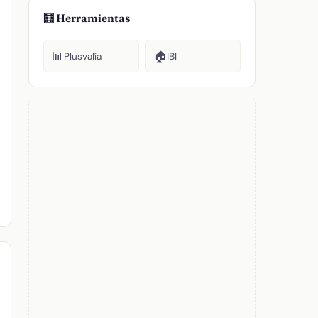
🧮 Herramientas
📊
🏠
Plusvalía
IBI