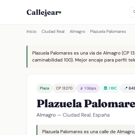
Callejear
Inicio
›
Ciudad Real
›
Almagro
›
Plazuela Palomares
Plazuela Palomares es una vía de Almagro (CP 132
caminabilidad 100). Mejor encaje para perfil: tel
Plaza
CP 13270
📡 1 Gbps
🏛️ 1 BIC
📍 648
Plazuela Palomar
Almagro
— Ciudad Real, España
Plazuela Palomares es una calle de Almagro,