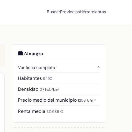
Buscar
Provincias
Herramientas
🏙️ Almagro
→
Ver ficha completa
Habitantes
9.190
Densidad
37 hab/km²
Precio medio del municipio
1256 €/m²
Renta media
30.689 €