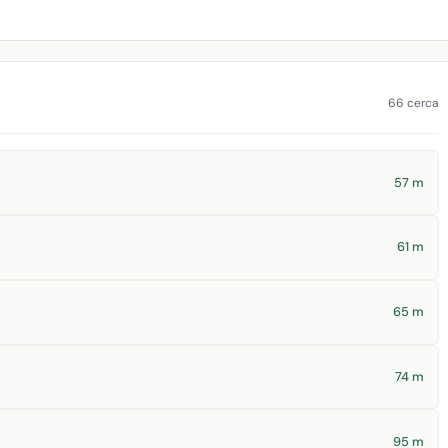
66 cerca
57 m
61 m
65 m
74 m
95 m