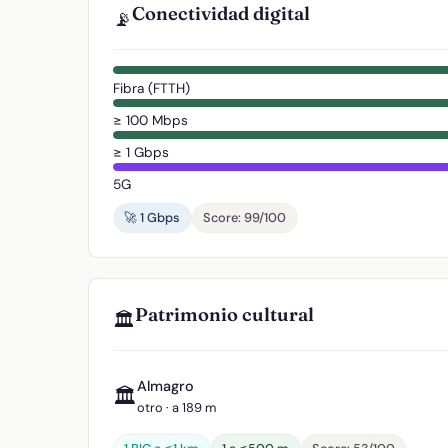
Conectividad digital
📡
Fibra (FTTH)
≥ 100 Mbps
≥ 1 Gbps
5G
🚀 1 Gbps
Score: 99/100
Patrimonio cultural
🏛️
Almagro
🏛️
otro · a 189 m