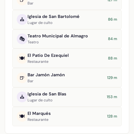
🍺
Bar
Iglesia de San Bartolomé
⛪
86 m
Lugar de culto
Teatro Municipal de Almagro
🎭
84 m
Teatro
El Patio De Ezequiel
🍽️
88 m
Restaurante
Bar Jamón Jamón
🍺
129 m
Bar
Iglesia de San Blas
⛪
153 m
Lugar de culto
El Marqués
🍽️
128 m
Restaurante