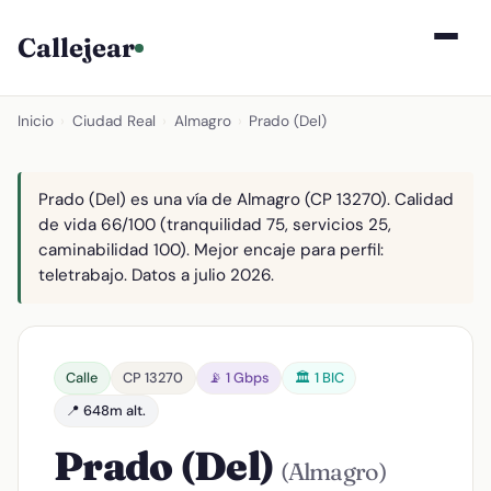
Callejear
Inicio
›
Ciudad Real
›
Almagro
›
Prado (Del)
Prado (Del) es una vía de Almagro (CP 13270). Calidad
de vida 66/100 (tranquilidad 75, servicios 25,
caminabilidad 100). Mejor encaje para perfil:
teletrabajo. Datos a julio 2026.
Calle
CP 13270
📡 1 Gbps
🏛️ 1 BIC
📍 648m alt.
Prado (Del)
(Almagro)