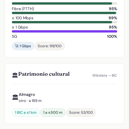
Fibra (FTTH)
95%
≥ 100 Mbps
99%
≥ 1 Gbps
95%
5G
100%
🚀 1 Gbps
Score: 99/100
Patrimonio cultural
🏛️
Wikidata — BIC
Almagro
🏛️
otro · a 189 m
1 BIC a ≤1 km
1 a ≤500 m
Score: 53/100