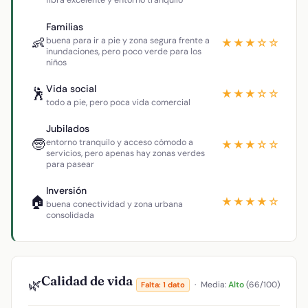
fibra excelente y entorno tranquilo
Familias
👶
buena para ir a pie y zona segura frente a
★★★☆☆
inundaciones, pero poco verde para los
niños
Vida social
🕺
★★★☆☆
todo a pie, pero poca vida comercial
Jubilados
🧓
entorno tranquilo y acceso cómodo a
★★★☆☆
servicios, pero apenas hay zonas verdes
para pasear
Inversión
🏠
★★★★☆
buena conectividad y zona urbana
consolidada
Calidad de vida
🌿
·
Media:
Alto
(66/100)
Falta: 1 dato