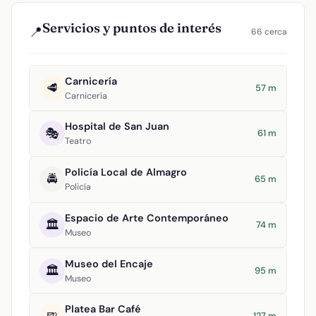
Servicios y puntos de interés
📍
66 cerca
Carnicería
🥩
57 m
Carnicería
Hospital de San Juan
🎭
61 m
Teatro
Policía Local de Almagro
🚔
65 m
Policía
Espacio de Arte Contemporáneo
🏛️
74 m
Museo
Museo del Encaje
🏛️
95 m
Museo
Platea Bar Café
127 m