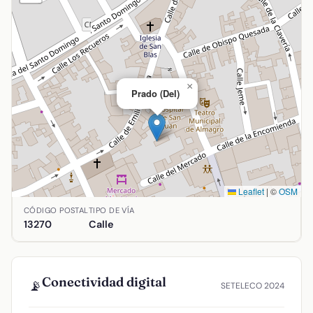
×
Prado (Del)
Leaflet
|
©
OSM
Ubicación de Prado (Del) en Almagro, Ciudad Real. Coordena
CÓDIGO POSTAL
TIPO DE VÍA
13270
Calle
Conectividad digital
📡
SETELECO 2024