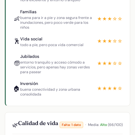
fibra excelente y entorno tranquilo
Familias
👶
buena para ir a pie y zona segura frente a
★★★☆☆
inundaciones, pero poco verde para los
niños
Vida social
🕺
★★★☆☆
todo a pie, pero poca vida comercial
Jubilados
🧓
entorno tranquilo y acceso cómodo a
★★★☆☆
servicios, pero apenas hay zonas verdes
para pasear
Inversión
🏠
★★★★☆
buena conectividad y zona urbana
consolidada
Calidad de vida
🌿
·
Media:
Alto
(66/100)
Falta: 1 dato