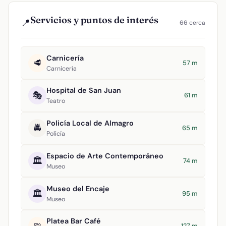
Servicios y puntos de interés
📍
66 cerca
Carnicería
🥩
57 m
Carnicería
Hospital de San Juan
🎭
61 m
Teatro
Policía Local de Almagro
🚔
65 m
Policía
Espacio de Arte Contemporáneo
🏛️
74 m
Museo
Museo del Encaje
🏛️
95 m
Museo
Platea Bar Café
127 m