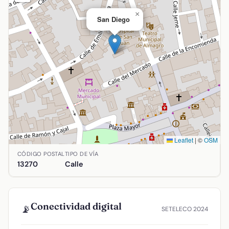
×
San Diego
Leaflet
|
©
OSM
Ubicación de San Diego en Almagro, Ciudad Real. Coordenad
CÓDIGO POSTAL
TIPO DE VÍA
13270
Calle
Conectividad digital
📡
SETELECO 2024