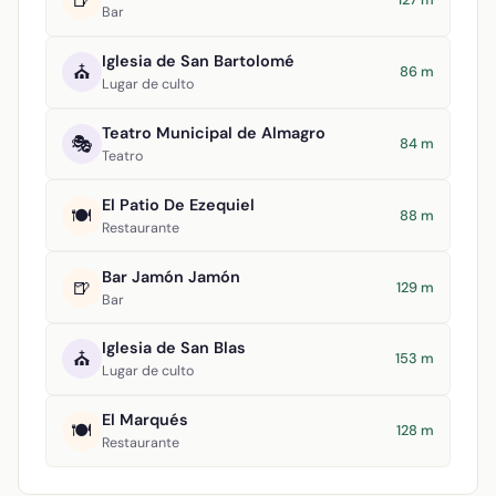
🍺
Bar
Iglesia de San Bartolomé
⛪
86 m
Lugar de culto
Teatro Municipal de Almagro
🎭
84 m
Teatro
El Patio De Ezequiel
🍽️
88 m
Restaurante
Bar Jamón Jamón
🍺
129 m
Bar
Iglesia de San Blas
⛪
153 m
Lugar de culto
El Marqués
🍽️
128 m
Restaurante