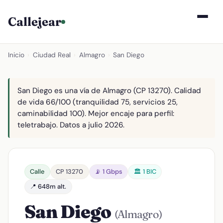
Callejear
Inicio
›
Ciudad Real
›
Almagro
›
San Diego
San Diego es una vía de Almagro (CP 13270). Calidad
de vida 66/100 (tranquilidad 75, servicios 25,
caminabilidad 100). Mejor encaje para perfil:
teletrabajo. Datos a julio 2026.
Calle
CP 13270
📡 1 Gbps
🏛️ 1 BIC
📍 648m alt.
San Diego
(Almagro)