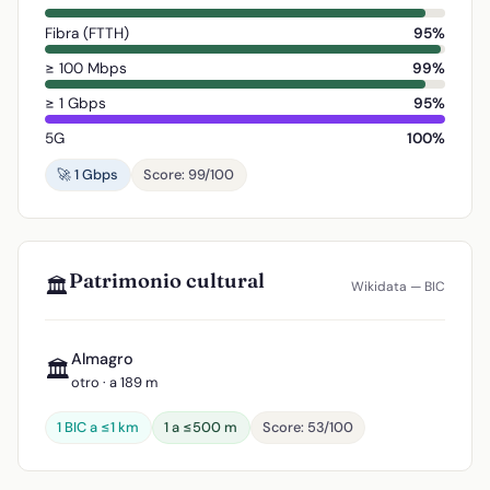
Fibra (FTTH)
95%
≥ 100 Mbps
99%
≥ 1 Gbps
95%
5G
100%
🚀 1 Gbps
Score: 99/100
Patrimonio cultural
🏛️
Wikidata — BIC
Almagro
🏛️
otro · a 189 m
1 BIC a ≤1 km
1 a ≤500 m
Score: 53/100