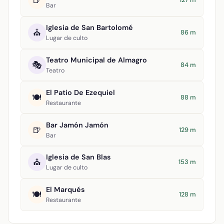
🍺
Bar
Iglesia de San Bartolomé
⛪
86 m
Lugar de culto
Teatro Municipal de Almagro
🎭
84 m
Teatro
El Patio De Ezequiel
🍽️
88 m
Restaurante
Bar Jamón Jamón
🍺
129 m
Bar
Iglesia de San Blas
⛪
153 m
Lugar de culto
El Marqués
🍽️
128 m
Restaurante