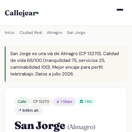
Callejear
Inicio
›
Ciudad Real
›
Almagro
›
San Jorge
San Jorge es una vía de Almagro (CP 13270). Calidad
de vida 66/100 (tranquilidad 75, servicios 25,
caminabilidad 100). Mejor encaje para perfil:
teletrabajo. Datos a julio 2026.
Calle
CP 13270
📡 1 Gbps
🏛️ 1 BIC
📍 648m alt.
San Jorge
(Almagro)