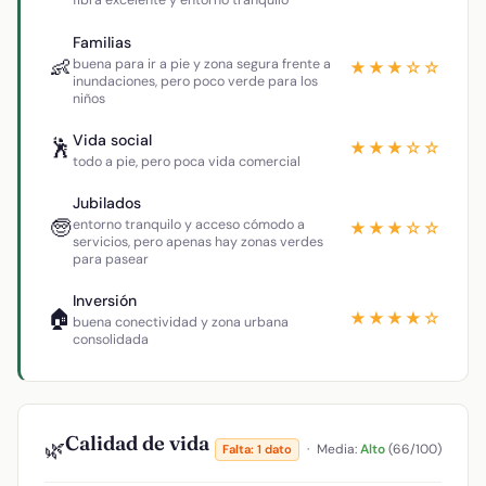
fibra excelente y entorno tranquilo
Familias
👶
buena para ir a pie y zona segura frente a
★★★☆☆
inundaciones, pero poco verde para los
niños
Vida social
🕺
★★★☆☆
todo a pie, pero poca vida comercial
Jubilados
🧓
entorno tranquilo y acceso cómodo a
★★★☆☆
servicios, pero apenas hay zonas verdes
para pasear
Inversión
🏠
★★★★☆
buena conectividad y zona urbana
consolidada
Calidad de vida
🌿
·
Media:
Alto
(66/100)
Falta: 1 dato