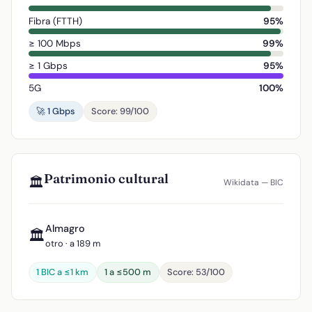
Fibra (FTTH)
95%
≥ 100 Mbps
99%
≥ 1 Gbps
95%
5G
100%
🚀 1 Gbps
Score: 99/100
Patrimonio cultural
🏛️
Wikidata — BIC
Almagro
🏛️
otro · a 189 m
1 BIC a ≤1 km
1 a ≤500 m
Score: 53/100