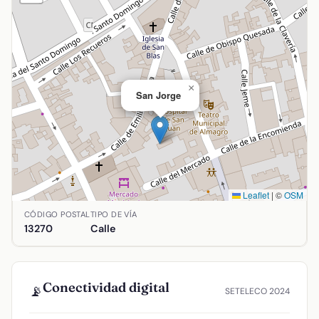
×
San Jorge
Leaflet
|
©
OSM
Ubicación de San Jorge en Almagro, Ciudad Real. Coordenada
CÓDIGO POSTAL
TIPO DE VÍA
13270
Calle
Conectividad digital
📡
SETELECO 2024