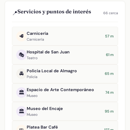
Servicios y puntos de interés
📍
66 cerca
Carnicería
🥩
57 m
Carnicería
Hospital de San Juan
🎭
61 m
Teatro
Policía Local de Almagro
🚔
65 m
Policía
Espacio de Arte Contemporáneo
🏛️
74 m
Museo
Museo del Encaje
🏛️
95 m
Museo
Platea Bar Café
127 m