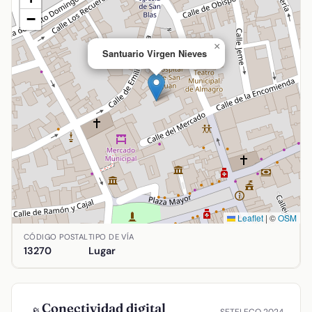
−
×
Santuario Virgen Nieves
Leaflet
|
©
OSM
Ubicación de Santuario Virgen Nieves en Almagro, Ciudad Re
CÓDIGO POSTAL
TIPO DE VÍA
13270
Lugar
Conectividad digital