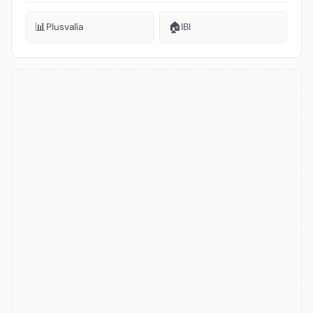
📊
🏠
Plusvalía
IBI