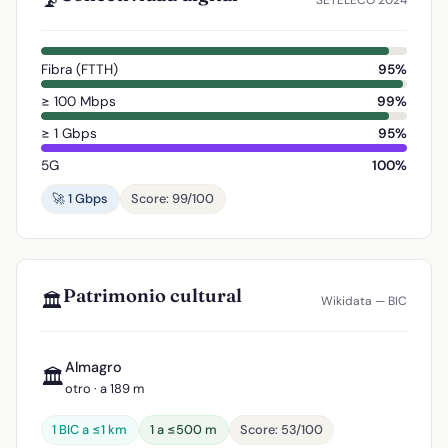
📡
SETELECO 2024
Fibra (FTTH)
95%
≥ 100 Mbps
99%
≥ 1 Gbps
95%
5G
100%
🚀 1 Gbps
Score: 99/100
Patrimonio cultural
🏛️
Wikidata — BIC
Almagro
🏛️
otro · a 189 m
1 BIC a ≤1 km
1 a ≤500 m
Score: 53/100