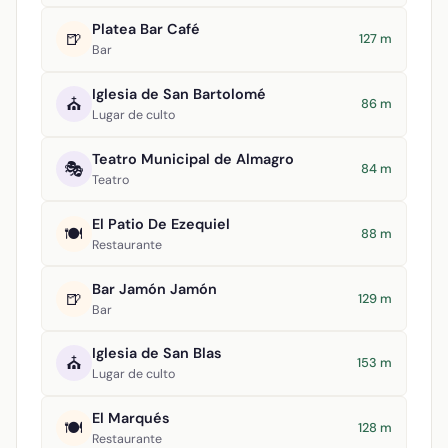
Platea Bar Café
🍺
127 m
Bar
Iglesia de San Bartolomé
⛪
86 m
Lugar de culto
Teatro Municipal de Almagro
🎭
84 m
Teatro
El Patio De Ezequiel
🍽️
88 m
Restaurante
Bar Jamón Jamón
🍺
129 m
Bar
Iglesia de San Blas
⛪
153 m
Lugar de culto
El Marqués
🍽️
128 m
Restaurante