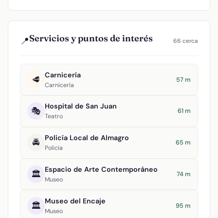
Servicios y puntos de interés
📍
66 cerca
Carnicería
🥩
57 m
Carnicería
Hospital de San Juan
🎭
61 m
Teatro
Policía Local de Almagro
🚔
65 m
Policía
Espacio de Arte Contemporáneo
🏛️
74 m
Museo
Museo del Encaje
🏛️
95 m
Museo