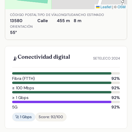
Leaflet
|
©
OSM
Ubicación de Avenida de la Estación en Almodóvar del Cam
CÓDIGO POSTAL
TIPO DE VÍA
LONGITUD
ANCHO ESTIMADO
13580
Calle
455 m
8 m
ORIENTACIÓN
55°
Conectividad digital
📡
SETELECO 2024
Fibra (FTTH)
92%
≥ 100 Mbps
92%
≥ 1 Gbps
92%
5G
92%
🚀 1 Gbps
Score: 92/100