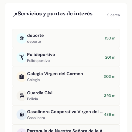
Servicios y puntos de interés
📍
9 cerca
deporte
⚽
150 m
deporte
Polideportivo
🏋️
201 m
Polideportivo
Colegio Virgen del Carmen
🏫
303 m
Colegio
Guardia Civil
🚔
393 m
Policía
Gasolinera Cooperativa Virgen del Carmen
⛽
436 m
Gasolinera
Parroquia de Nuestra Señora de la Asunción