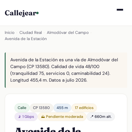
Callejear
Inicio
›
Ciudad Real
›
Almodóvar del Campo
›
Avenida de la Estación
Avenida de la Estación es una vía de Almodóvar del
Campo (CP 13580). Calidad de vida 48/100
(tranquilidad 75, servicios 0, caminabilidad 24).
Longitud 455,4 m. Datos a julio 2026.
Calle
CP 13580
455 m
17 edificios
📡 1 Gbps
⛰️ Pendiente moderada
📍 660m alt.
Avenida de la