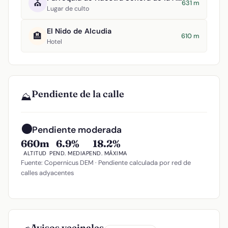
⛪
631 m
Lugar de culto
El Nido de Alcudia
🏨
610 m
Hotel
Pendiente de la calle
⛰️
🟠
Pendiente moderada
660m
6.9%
18.2%
ALTITUD
PEND. MEDIA
PEND. MÁXIMA
Fuente: Copernicus DEM · Pendiente calculada por red de
calles adyacentes
Avisos vecinales