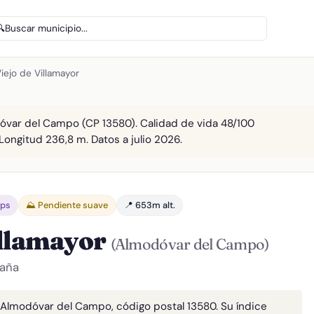
🔍
Buscar municipio...
iejo de Villamayor
óvar del Campo (CP 13580). Calidad de vida 48/100
 Longitud 236,8 m. Datos a julio 2026.
bps
⛰️ Pendiente suave
📍 653m alt.
illamayor
(Almodóvar del Campo)
paña
 Almodóvar del Campo, código postal 13580. Su índice