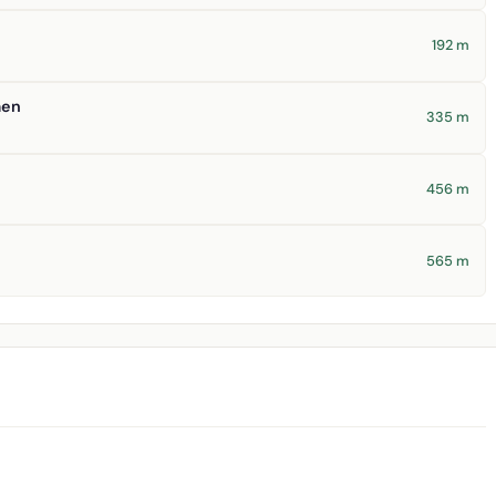
192 m
men
335 m
456 m
565 m