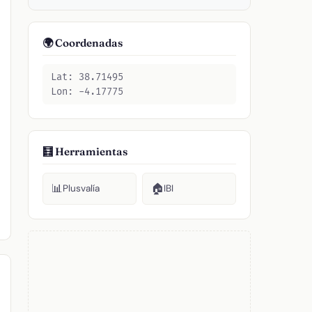
🌍 Coordenadas
Lat: 38.71495
Lon: -4.17775
🧮 Herramientas
📊
🏠
Plusvalía
IBI