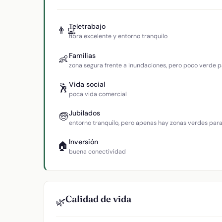
Teletrabajo
👨‍💻
fibra excelente y entorno tranquilo
Familias
👶
zona segura frente a inundaciones, pero poco verde p
Vida social
🕺
poca vida comercial
Jubilados
🧓
entorno tranquilo, pero apenas hay zonas verdes par
Inversión
🏠
buena conectividad
Calidad de vida
🌿