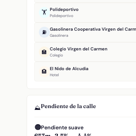
Polideportivo
🏋️
Polideportivo
Gasolinera Cooperativa Virgen del Car
⛽
Gasolinera
Colegio Virgen del Carmen
🏫
Colegio
El Nido de Alcudia
🏨
Hotel
Pendiente de la calle
⛰️
🟡
Pendiente suave
653m
2.5%
4.4%