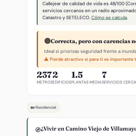
Callejear de calidad de vida es 48/100 (Co
servicios cercanos en un radio aproximad
Catastro y SETELECO.
Cómo se calcula
.
🟠
Correcta, pero con carencias n
Ideal si priorizas seguridad frente a inund
⚠️ Pierde atractivo si para ti es importante 
237
2
1.5
7
METROS
EDIFICIOS
PLANTAS MEDIA
SERVICIOS CERC
🏡 Residencial
¿Vivir en Camino Viejo de Villamay
🧭