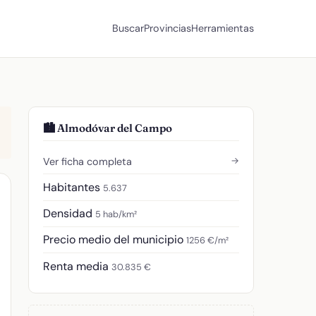
Buscar
Provincias
Herramientas
🏙️ Almodóvar del Campo
→
Ver ficha completa
Habitantes
5.637
Densidad
5 hab/km²
Precio medio del municipio
1256 €/m²
Renta media
30.835 €