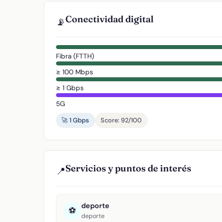
Conectividad digital
📡
Fibra (FTTH)
≥ 100 Mbps
≥ 1 Gbps
5G
🚀 1 Gbps
Score: 92/100
Servicios y puntos de interés
📍
deporte
⚽
deporte