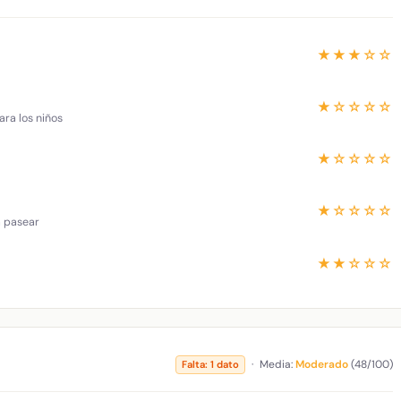
★★★☆☆
★☆☆☆☆
ara los niños
★☆☆☆☆
★☆☆☆☆
a pasear
★★☆☆☆
·
Media:
Moderado
(48/100)
Falta: 1 dato