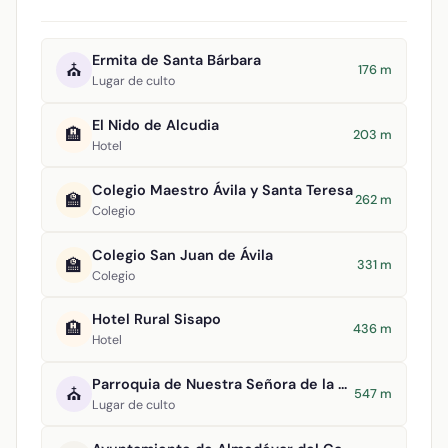
Ermita de Santa Bárbara
⛪
176 m
Lugar de culto
El Nido de Alcudia
🏨
203 m
Hotel
Colegio Maestro Ávila y Santa Teresa
🏫
262 m
Colegio
Colegio San Juan de Ávila
🏫
331 m
Colegio
Hotel Rural Sisapo
🏨
436 m
Hotel
Parroquia de Nuestra Señora de la Asunción
⛪
547 m
Lugar de culto