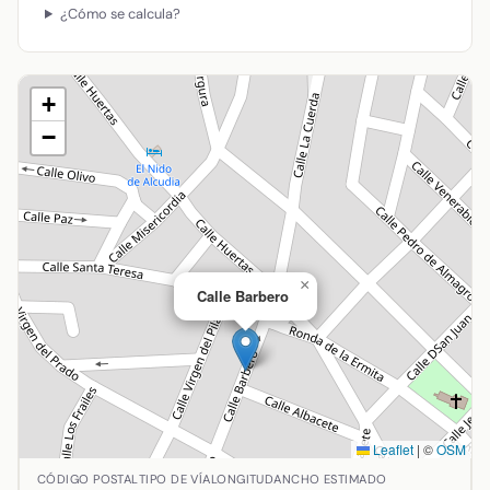
¿Cómo se calcula?
+
−
×
Calle Barbero
Leaflet
|
©
OSM
Ubicación de Calle Barbero en Almodóvar del Campo, Ciud
CÓDIGO POSTAL
TIPO DE VÍA
LONGITUD
ANCHO ESTIMADO