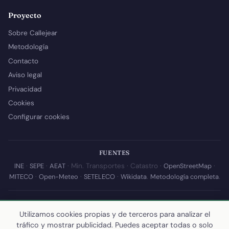
Proyecto
Sobre Callejear
Metodología
Contacto
Aviso legal
Privacidad
Cookies
Configurar cookies
FUENTES
INE
·
SEPE
·
AEAT
· Min. Transportes · Catastro ·
OpenStreetMap
·
MITECO
·
Open-Meteo
·
SETELECO
·
Wikidata
.
Metodología completa
.
© 2026 Callejear.com — Directorio municipal de España con datos
Utilizamos cookies propias y de terceros para analizar el
abiertos. Desarrollado y mantenido por
Yoel Castaño
.
tráfico y mostrar publicidad. Puedes aceptar todas o solo