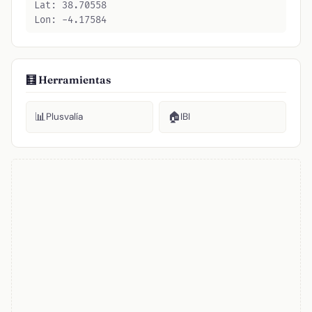
Lat: 38.70558
Lon: -4.17584
🧮 Herramientas
📊
🏠
Plusvalía
IBI