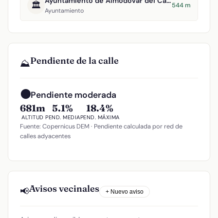
Ayuntamiento de Almodóvar del Campo
🏛️
544 m
Ayuntamiento
Pendiente de la calle
⛰️
🟠
Pendiente moderada
681m
5.1%
18.4%
ALTITUD
PEND. MEDIA
PEND. MÁXIMA
Fuente: Copernicus DEM · Pendiente calculada por red de
calles adyacentes
Avisos vecinales
📢
+ Nuevo aviso