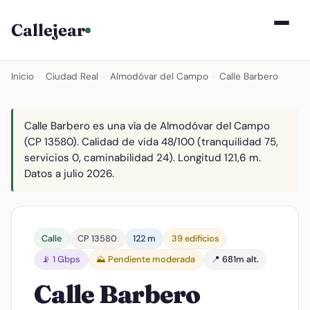
Callejear
Inicio
›
Ciudad Real
›
Almodóvar del Campo
›
Calle Barbero
Calle Barbero es una vía de Almodóvar del Campo
(CP 13580). Calidad de vida 48/100 (tranquilidad 75,
servicios 0, caminabilidad 24). Longitud 121,6 m.
Datos a julio 2026.
Calle
CP 13580
122 m
39 edificios
📡 1 Gbps
⛰️ Pendiente moderada
📍 681m alt.
Calle Barbero