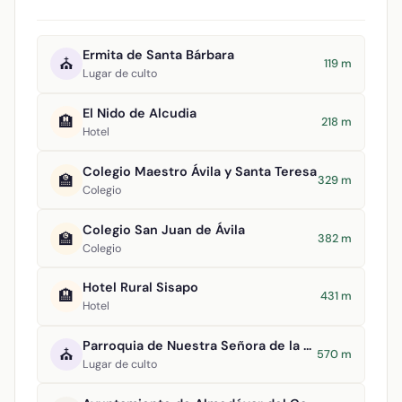
Ermita de Santa Bárbara
⛪
119 m
Lugar de culto
El Nido de Alcudia
🏨
218 m
Hotel
Colegio Maestro Ávila y Santa Teresa
🏫
329 m
Colegio
Colegio San Juan de Ávila
🏫
382 m
Colegio
Hotel Rural Sisapo
🏨
431 m
Hotel
Parroquia de Nuestra Señora de la Asunción
⛪
570 m
Lugar de culto