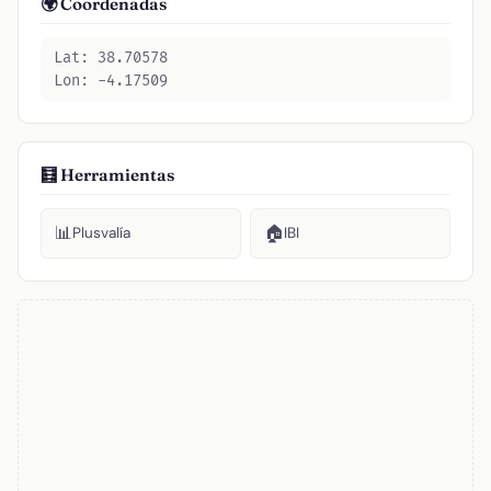
🌍 Coordenadas
Lat: 38.70578
Lon: -4.17509
🧮 Herramientas
📊
🏠
Plusvalía
IBI