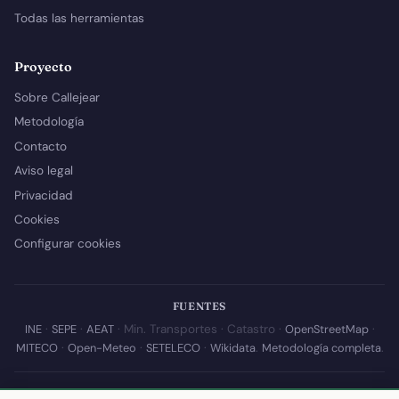
Todas las herramientas
Proyecto
Sobre Callejear
Metodología
Contacto
Aviso legal
Privacidad
Cookies
Configurar cookies
FUENTES
INE
·
SEPE
·
AEAT
· Min. Transportes · Catastro ·
OpenStreetMap
·
MITECO
·
Open-Meteo
·
SETELECO
·
Wikidata
.
Metodología completa
.
© 2026 Callejear.com — Directorio municipal de España con datos