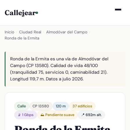
Callejear
Inicio
›
Ciudad Real
›
Almodóvar del Campo
›
Ronda de la Ermita
Ronda de la Ermita es una vía de Almodóvar del
Campo (CP 13580). Calidad de vida 48/100
(tranquilidad 75, servicios 0, caminabilidad 21).
Longitud 119,7 m. Datos a julio 2026.
Calle
CP 13580
120 m
37 edificios
📡 1 Gbps
⛰️ Pendiente suave
📍 692m alt.
Ronda de la Ermita