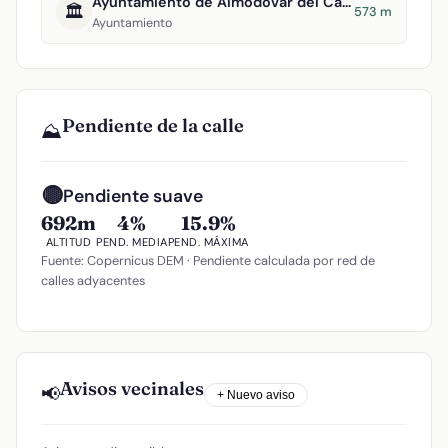
Ayuntamiento de Almodóvar del Campo
🏛️
573 m
Ayuntamiento
Pendiente de la calle
⛰️
🟡
Pendiente suave
692m
4%
15.9%
ALTITUD
PEND. MEDIA
PEND. MÁXIMA
Fuente: Copernicus DEM · Pendiente calculada por red de
calles adyacentes
Avisos vecinales
📢
+ Nuevo aviso