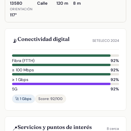
13580
Calle
120 m
8 m
ORIENTACIÓN
117°
Conectividad digital
📡
SETELECO 2024
Fibra (FTTH)
92%
≥ 100 Mbps
92%
≥ 1 Gbps
92%
5G
92%
🚀 1 Gbps
Score: 92/100
Servicios y puntos de interés
📍
8 cerca