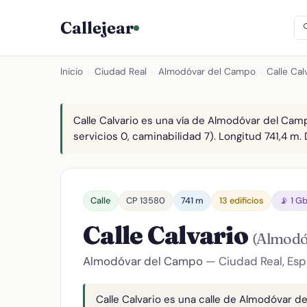
Callejear
Inicio
›
Ciudad Real
›
Almodóvar del Campo
›
Calle Cal
Calle Calvario es una vía de Almodóvar del Camp
servicios 0, caminabilidad 7). Longitud 741,4 m. 
Calle
CP 13580
741 m
13 edificios
📡 1 G
Calle Calvario
(Almodó
Almodóvar del Campo
— Ciudad Real, Es
Calle Calvario es una calle de Almodóvar de