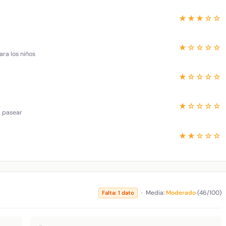
★★★☆☆
★☆☆☆☆
ara los niños
★☆☆☆☆
★☆☆☆☆
a pasear
★★☆☆☆
·
Media:
Moderado
(46/100)
Falta: 1 dato