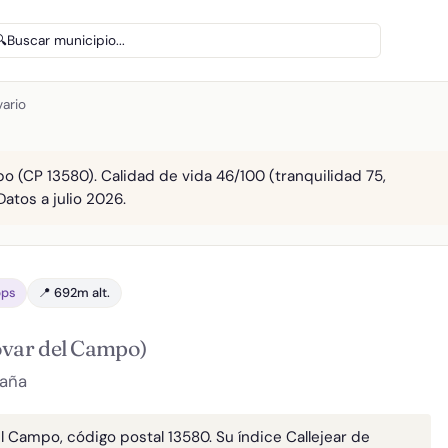
🔍
Buscar municipio...
vario
o (CP 13580). Calidad de vida 46/100 (tranquilidad 75,
Datos a julio 2026.
bps
📍 692m alt.
var del Campo)
paña
l Campo, código postal 13580. Su índice Callejear de