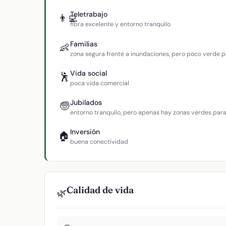
Teletrabajo
👨‍💻
fibra excelente y entorno tranquilo
Familias
👶
zona segura frente a inundaciones, pero poco verde p
Vida social
🕺
poca vida comercial
Jubilados
🧓
entorno tranquilo, pero apenas hay zonas verdes par
Inversión
🏠
buena conectividad
Calidad de vida
🌿