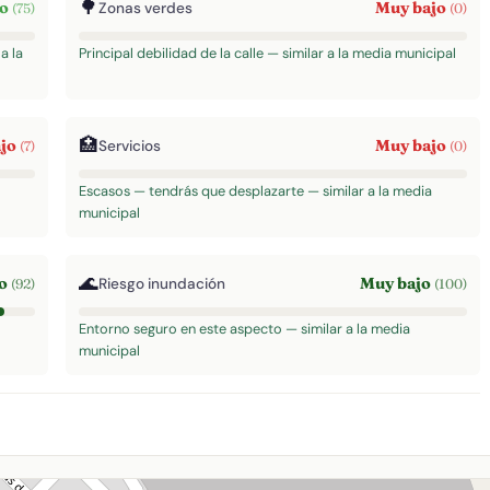
🌳
to
Muy bajo
Zonas verdes
(75)
(0)
a la
Principal debilidad de la calle — similar a la media municipal
🏥
ajo
Muy bajo
Servicios
(7)
(0)
Escasos — tendrás que desplazarte — similar a la media
municipal
🌊
to
Muy bajo
Riesgo inundación
(92)
(100)
Entorno seguro en este aspecto — similar a la media
municipal