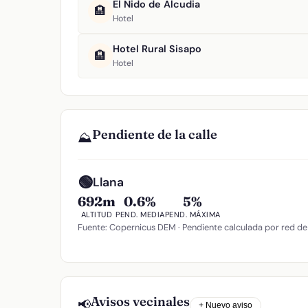
El Nido de Alcudia
🏨
Hotel
Hotel Rural Sisapo
🏨
Hotel
Pendiente de la calle
⛰️
🟢
Llana
692m
0.6%
5%
ALTITUD
PEND. MEDIA
PEND. MÁXIMA
Fuente: Copernicus DEM · Pendiente calculada por red de
Avisos vecinales
📢
+ Nuevo aviso