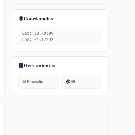
🌍 Coordenadas
Lat: 38.70509
Lon: -4.17292
🧮 Herramientas
📊
🏠
Plusvalía
IBI