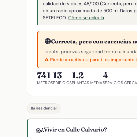
calidad de vida es 46/100 (Correcta, pero 
en un radio aproximado de 500 m. Datos p
SETELECO.
Cómo se calcula
.
🟠
Correcta, pero con carencias n
Ideal si priorizas seguridad frente a inund
⚠️ Pierde atractivo si para ti es importante 
741
13
1.2
4
METROS
EDIFICIOS
PLANTAS MEDIA
SERVICIOS CERC
🏡 Residencial
¿Vivir en Calle Calvario?
🧭