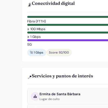
Conectividad digital
📡
Fibra (FTTH)
≥ 100 Mbps
≥ 1 Gbps
5G
🚀 1 Gbps
Score: 92/100
Servicios y puntos de interés
📍
Ermita de Santa Bárbara
⛪
Lugar de culto