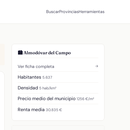
Buscar
Provincias
Herramientas
🏙️ Almodóvar del Campo
→
Ver ficha completa
Habitantes
5.637
Densidad
5 hab/km²
Precio medio del municipio
1256 €/m²
Renta media
30.835 €