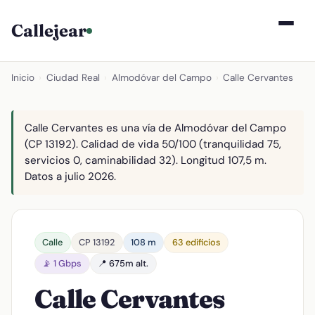
Callejear
Inicio
›
Ciudad Real
›
Almodóvar del Campo
›
Calle Cervantes
Calle Cervantes es una vía de Almodóvar del Campo
(CP 13192). Calidad de vida 50/100 (tranquilidad 75,
servicios 0, caminabilidad 32). Longitud 107,5 m.
Datos a julio 2026.
Calle
CP 13192
108 m
63 edificios
📡 1 Gbps
📍 675m alt.
Calle Cervantes