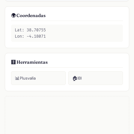
🌍 Coordenadas
Lat: 38.70755
Lon: -4.18071
🧮 Herramientas
📊
🏠
Plusvalía
IBI