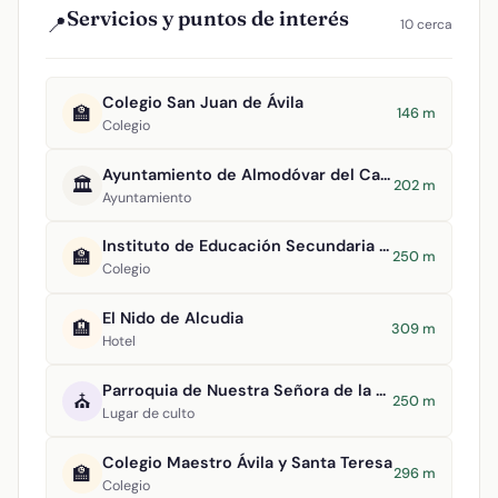
Servicios y puntos de interés
📍
10 cerca
Colegio San Juan de Ávila
🏫
146 m
Colegio
Ayuntamiento de Almodóvar del Campo
🏛️
202 m
Ayuntamiento
Instituto de Educación Secundaria San Juan Bautista
🏫
250 m
Colegio
El Nido de Alcudia
🏨
309 m
Hotel
Parroquia de Nuestra Señora de la Asunción
⛪
250 m
Lugar de culto
Colegio Maestro Ávila y Santa Teresa
🏫
296 m
Colegio