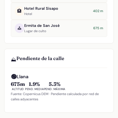
Hotel Rural Sisapo
🏨
402 m
Hotel
Ermita de San José
⛪
675 m
Lugar de culto
Pendiente de la calle
⛰️
🟢
Llana
675m
1.9%
5.3%
ALTITUD
PEND. MEDIA
PEND. MÁXIMA
Fuente: Copernicus DEM · Pendiente calculada por red de
calles adyacentes