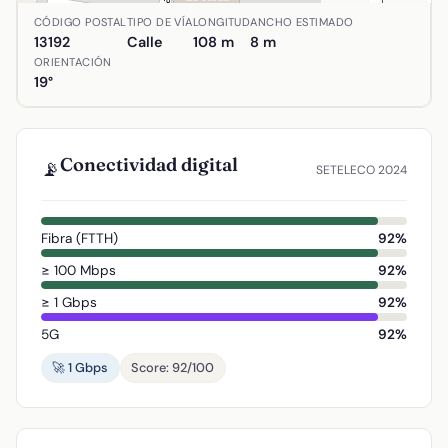
Ubicación de Calle Cervantes en Almodóvar del Campo, Ciu
CÓDIGO POSTAL
TIPO DE VÍA
LONGITUD
ANCHO ESTIMADO
13192
Calle
108 m
8 m
ORIENTACIÓN
19°
Conectividad digital
📡
SETELECO 2024
Fibra (FTTH)
92%
≥ 100 Mbps
92%
≥ 1 Gbps
92%
5G
92%
🚀 1 Gbps
Score: 92/100