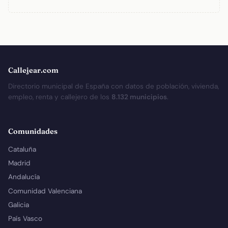
Callejear.com
Directorio municipal de España con datos de población, vivienda,
empleo, renta y callejero de los
8.132 municipios
.
Comunidades
Cataluña
Madrid
Andalucía
Comunidad Valenciana
Galicia
País Vasco