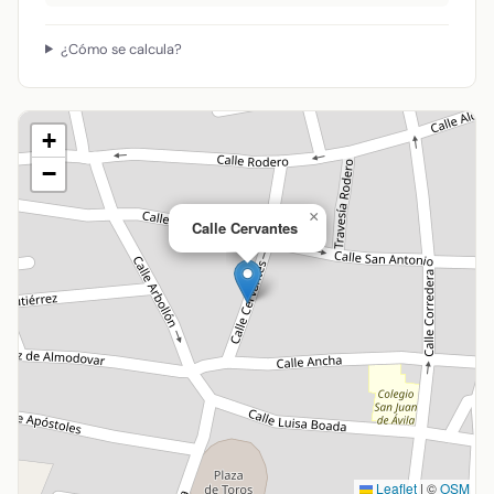
¿Cómo se calcula?
+
−
×
Calle Cervantes
Leaflet
|
©
OSM