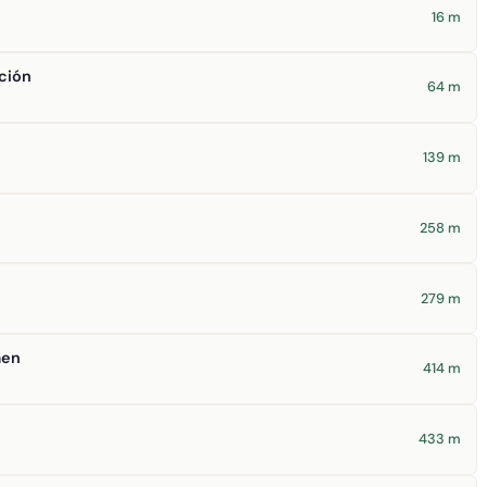
16 m
ción
64 m
139 m
258 m
279 m
men
414 m
433 m