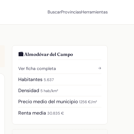
Buscar
Provincias
Herramientas
🏙️ Almodóvar del Campo
→
Ver ficha completa
Habitantes
5.637
Densidad
5 hab/km²
Precio medio del municipio
1256 €/m²
Renta media
30.835 €