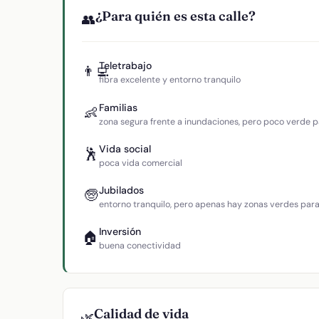
¿Para quién es esta calle?
👥
Teletrabajo
👨‍💻
fibra excelente y entorno tranquilo
Familias
👶
zona segura frente a inundaciones, pero poco verde p
Vida social
🕺
poca vida comercial
Jubilados
🧓
entorno tranquilo, pero apenas hay zonas verdes par
Inversión
🏠
buena conectividad
Calidad de vida
🌿