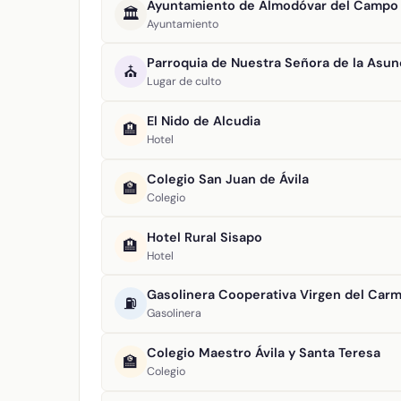
Ayuntamiento de Almodóvar del Campo
🏛️
Ayuntamiento
Parroquia de Nuestra Señora de la Asun
⛪
Lugar de culto
El Nido de Alcudia
🏨
Hotel
Colegio San Juan de Ávila
🏫
Colegio
Hotel Rural Sisapo
🏨
Hotel
Gasolinera Cooperativa Virgen del Car
⛽
Gasolinera
Colegio Maestro Ávila y Santa Teresa
🏫
Colegio