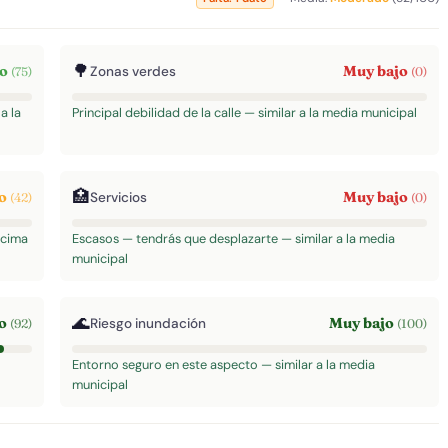
🌳
to
Muy bajo
Zonas verdes
(75)
(0)
a la
Principal debilidad de la calle — similar a la media municipal
🏥
do
Muy bajo
Servicios
(42)
(0)
ncima
Escasos — tendrás que desplazarte — similar a la media
municipal
🌊
to
Muy bajo
Riesgo inundación
(92)
(100)
Entorno seguro en este aspecto — similar a la media
municipal