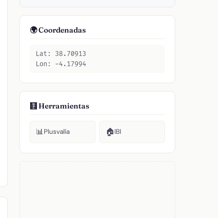
🌍 Coordenadas
Lat: 38.70913
Lon: -4.17994
🧮 Herramientas
📊
🏠
Plusvalía
IBI