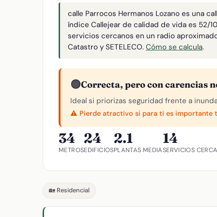
calle Parrocos Hermanos Lozano es una cal
índice Callejear de calidad de vida es 52/
servicios cercanos en un radio aproximad
Catastro y SETELECO.
Cómo se calcula
.
🟠
Correcta, pero con carencias n
Ideal si priorizas seguridad frente a inund
⚠️ Pierde atractivo si para ti es importante 
34
24
2.1
14
METROS
EDIFICIOS
PLANTAS MEDIA
SERVICIOS CERC
🏡 Residencial