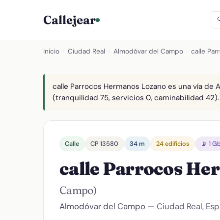
Callejear
Inicio
›
Ciudad Real
›
Almodóvar del Campo
›
calle Pa
calle Parrocos Hermanos Lozano es una vía de 
(tranquilidad 75, servicios 0, caminabilidad 42).
Calle
CP 13580
34 m
24 edificios
📡 1 G
calle Parrocos H
Campo)
Almodóvar del Campo
— Ciudad Real, Es