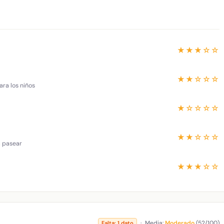
★★★☆☆
★★☆☆☆
ara los niños
★☆☆☆☆
★★☆☆☆
a pasear
★★★☆☆
·
Media:
Moderado
(52/100)
Falta: 1 dato