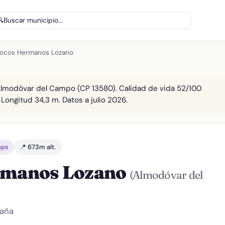
🔍
Buscar municipio...
rrocos Hermanos Lozano
Almodóvar del Campo (CP 13580). Calidad de vida 52/100
 Longitud 34,3 m. Datos a julio 2026.
bps
📍 673m alt.
ermanos Lozano
(Almodóvar del
paña