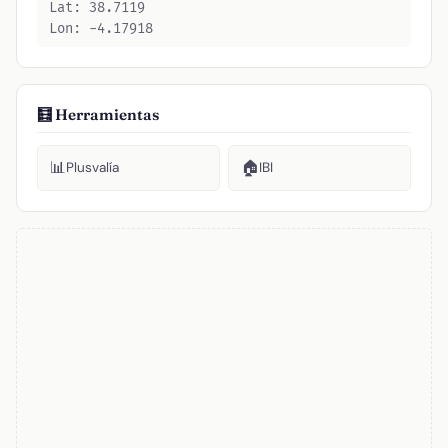
Lat: 38.7119
Lon: -4.17918
🧮 Herramientas
📊
🏠
Plusvalía
IBI