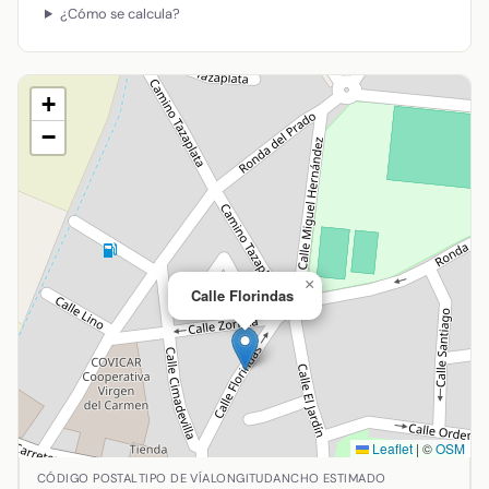
¿Cómo se calcula?
+
−
×
Calle Florindas
Leaflet
|
©
OSM
Ubicación de Calle Florindas en Almodóvar del Campo, Ciu
CÓDIGO POSTAL
TIPO DE VÍA
LONGITUD
ANCHO ESTIMADO