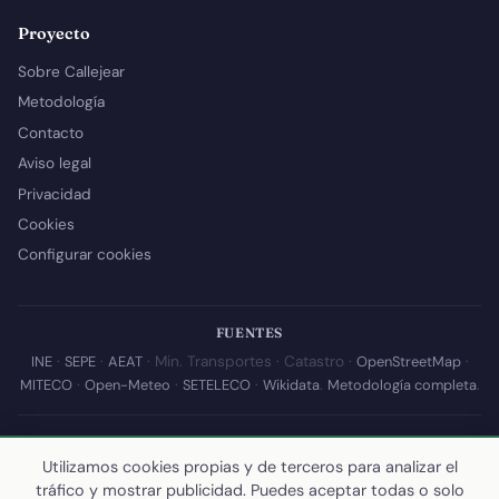
Proyecto
Sobre Callejear
Metodología
Contacto
Aviso legal
Privacidad
Cookies
Configurar cookies
FUENTES
INE
·
SEPE
·
AEAT
· Min. Transportes · Catastro ·
OpenStreetMap
·
MITECO
·
Open-Meteo
·
SETELECO
·
Wikidata
.
Metodología completa
.
© 2026 Callejear.com — Directorio municipal de España con datos
Utilizamos cookies propias y de terceros para analizar el
abiertos. Desarrollado y mantenido por
Yoel Castaño
.
tráfico y mostrar publicidad. Puedes aceptar todas o solo