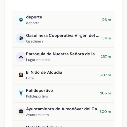
deporte
⚽
126 m
deporte
Gasolinera Cooperativa Virgen del Carmen
⛽
154 m
Gasolinera
Parroquia de Nuestra Señora de la Asunción
⛪
257 m
Lugar de culto
El Nido de Alcudia
🏨
207 m
Hotel
Polideportivo
🏋️
205 m
Polideportivo
Ayuntamiento de Almodóvar del Campo
🏛️
300 m
Ayuntamiento