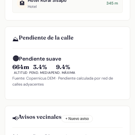
Hotel Rural Sisapo
🏨
345 m
Hotel
Pendiente de la calle
⛰️
🟡
Pendiente suave
664m
3.4%
9.4%
ALTITUD
PEND. MEDIA
PEND. MÁXIMA
Fuente: Copernicus DEM · Pendiente calculada por red de
calles adyacentes
Avisos vecinales
📢
+ Nuevo aviso