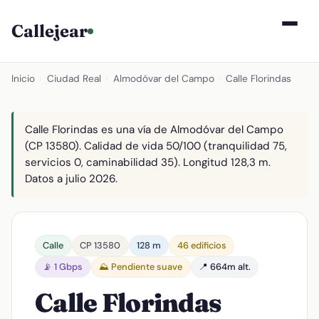
Callejear
Inicio
›
Ciudad Real
›
Almodóvar del Campo
›
Calle Florindas
Calle Florindas es una vía de Almodóvar del Campo
(CP 13580). Calidad de vida 50/100 (tranquilidad 75,
servicios 0, caminabilidad 35). Longitud 128,3 m.
Datos a julio 2026.
Calle
CP 13580
128 m
46 edificios
📡 1 Gbps
⛰️ Pendiente suave
📍 664m alt.
Calle Florindas