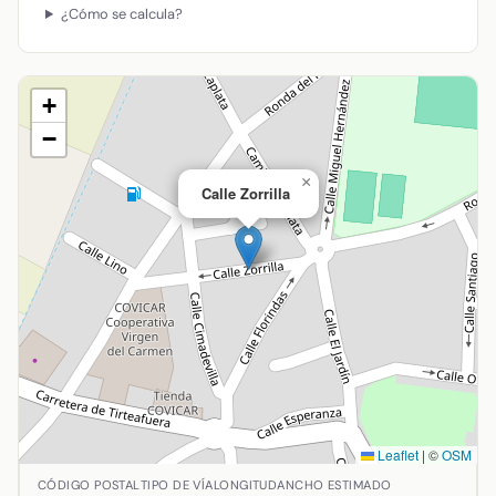
¿Cómo se calcula?
+
−
×
Calle Zorrilla
Leaflet
|
©
OSM
Ubicación de Calle Zorrilla en Almodóvar del Campo, Ciuda
CÓDIGO POSTAL
TIPO DE VÍA
LONGITUD
ANCHO ESTIMADO