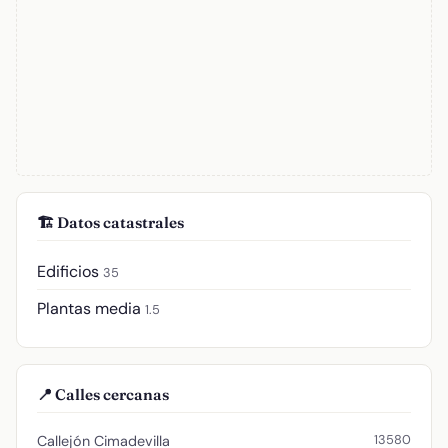
🏗️ Datos catastrales
Edificios
35
Plantas media
1.5
📍 Calles cercanas
13580
Callejón Cimadevilla