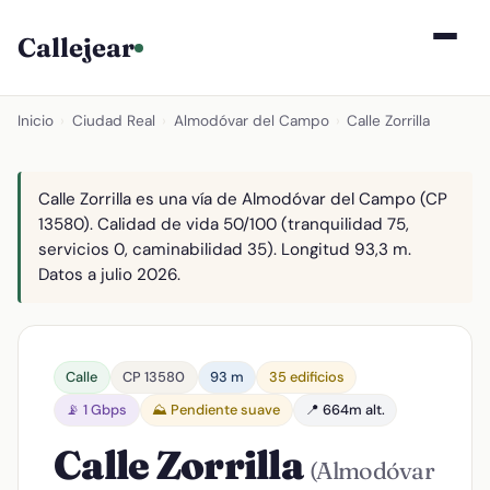
Callejear
Inicio
›
Ciudad Real
›
Almodóvar del Campo
›
Calle Zorrilla
Calle Zorrilla es una vía de Almodóvar del Campo (CP
13580). Calidad de vida 50/100 (tranquilidad 75,
servicios 0, caminabilidad 35). Longitud 93,3 m.
Datos a julio 2026.
Calle
CP 13580
93 m
35 edificios
📡 1 Gbps
⛰️ Pendiente suave
📍 664m alt.
Calle Zorrilla
(Almodóvar