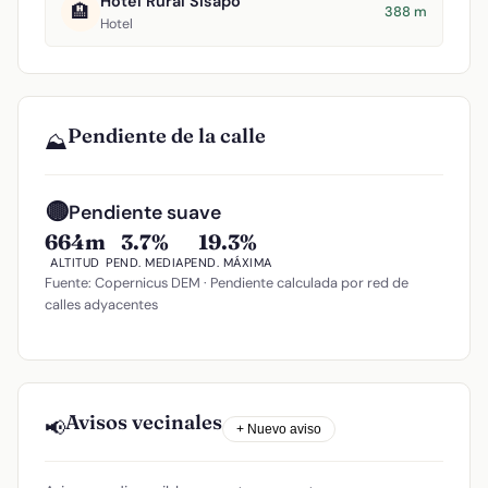
Hotel Rural Sisapo
🏨
388 m
Hotel
Pendiente de la calle
⛰️
🟡
Pendiente suave
664m
3.7%
19.3%
ALTITUD
PEND. MEDIA
PEND. MÁXIMA
Fuente: Copernicus DEM · Pendiente calculada por red de
calles adyacentes
Avisos vecinales
📢
+ Nuevo aviso