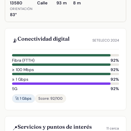
13580
Calle
93 m
8 m
ORIENTACIÓN
83°
Conectividad digital
📡
SETELECO 2024
Fibra (FTTH)
92%
≥ 100 Mbps
92%
≥ 1 Gbps
92%
5G
92%
🚀 1 Gbps
Score: 92/100
Servicios y puntos de interés
📍
11 cerca