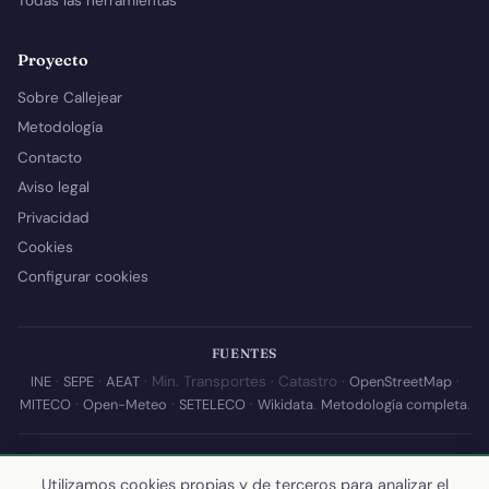
Todas las herramientas
Proyecto
Sobre Callejear
Metodología
Contacto
Aviso legal
Privacidad
Cookies
Configurar cookies
FUENTES
INE
·
SEPE
·
AEAT
· Min. Transportes · Catastro ·
OpenStreetMap
·
MITECO
·
Open-Meteo
·
SETELECO
·
Wikidata
.
Metodología completa
.
© 2026 Callejear.com — Directorio municipal de España con datos
Utilizamos cookies propias y de terceros para analizar el
abiertos. Desarrollado y mantenido por
Yoel Castaño
.