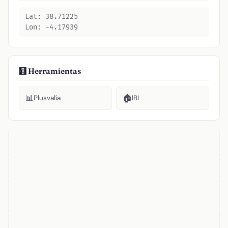
Lat: 38.71225
Lon: -4.17939
🧮 Herramientas
📊
🏠
Plusvalía
IBI