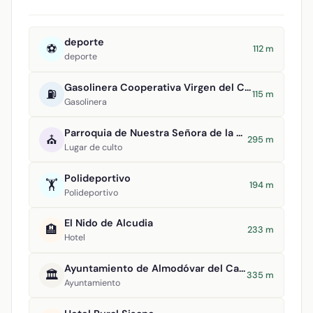
deporte
⚽
112 m
deporte
Gasolinera Cooperativa Virgen del Carmen
⛽
115 m
Gasolinera
Parroquia de Nuestra Señora de la Asunción
⛪
295 m
Lugar de culto
Polideportivo
🏋️
194 m
Polideportivo
El Nido de Alcudia
🏨
233 m
Hotel
Ayuntamiento de Almodóvar del Campo
🏛️
335 m
Ayuntamiento