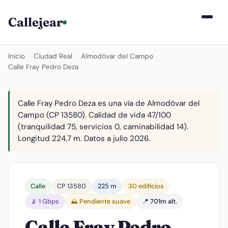
Callejear
Inicio
›
Ciudad Real
›
Almodóvar del Campo
›
Calle Fray Pedro Deza
Calle Fray Pedro Deza es una vía de Almodóvar del
Campo (CP 13580). Calidad de vida 47/100
(tranquilidad 75, servicios 0, caminabilidad 14).
Longitud 224,7 m. Datos a julio 2026.
Calle
CP 13580
225 m
30 edificios
📡 1 Gbps
⛰️ Pendiente suave
📍 701m alt.
Calle Fray Pedro