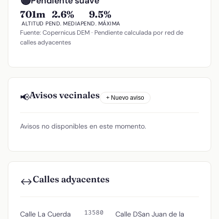
🟡
Pendiente suave
701m
2.6%
9.5%
ALTITUD
PEND. MEDIA
PEND. MÁXIMA
Fuente: Copernicus DEM · Pendiente calculada por red de
calles adyacentes
Avisos vecinales
📢
+ Nuevo aviso
Avisos no disponibles en este momento.
Calles adyacentes
↔️
13580
Calle La Cuerda
Calle DSan Juan de la