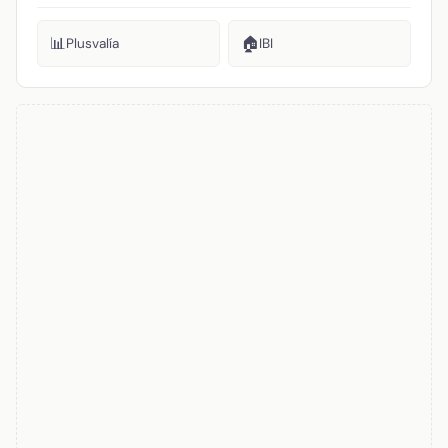
📊
🏠
Plusvalía
IBI