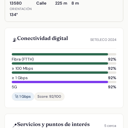
13580
Calle
225 m
8 m
ORIENTACIÓN
134°
Conectividad digital
📡
SETELECO 2024
Fibra (FTTH)
92%
≥ 100 Mbps
92%
≥ 1 Gbps
92%
5G
92%
🚀 1 Gbps
Score: 92/100
Servicios y puntos de interés
📍
5 cerca