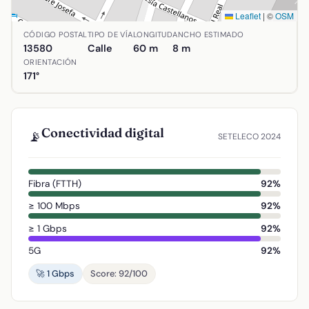
Leaflet
|
©
OSM
Ubicación de Calle Gregorio Marañón en Almodóvar del Cam
CÓDIGO POSTAL
TIPO DE VÍA
LONGITUD
ANCHO ESTIMADO
13580
Calle
60 m
8 m
ORIENTACIÓN
171°
Conectividad digital
📡
SETELECO 2024
Fibra (FTTH)
92%
≥ 100 Mbps
92%
≥ 1 Gbps
92%
5G
92%
🚀 1 Gbps
Score: 92/100