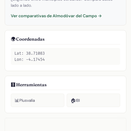
lado a lado.
Ver comparativas de Almodóvar del Campo →
🌍 Coordenadas
Lat: 38.71083
Lon: -4.17454
🧮 Herramientas
📊
🏠
Plusvalía
IBI