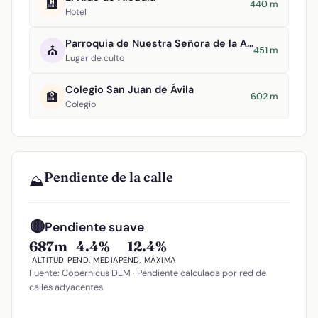
🏨
440 m
Hotel
Parroquia de Nuestra Señora de la Asunción
⛪
451 m
Lugar de culto
Colegio San Juan de Ávila
🏫
602 m
Colegio
Pendiente de la calle
⛰️
🟡
Pendiente suave
687m
4.4%
12.4%
ALTITUD
PEND. MEDIA
PEND. MÁXIMA
Fuente: Copernicus DEM · Pendiente calculada por red de
calles adyacentes