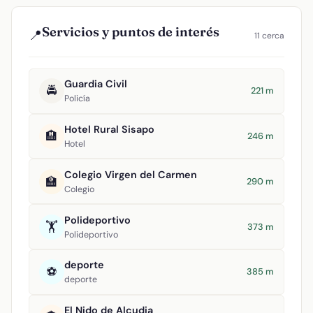
Servicios y puntos de interés
📍
11 cerca
Guardia Civil
🚔
221 m
Policía
Hotel Rural Sisapo
🏨
246 m
Hotel
Colegio Virgen del Carmen
🏫
290 m
Colegio
Polideportivo
🏋️
373 m
Polideportivo
deporte
⚽
385 m
deporte
El Nido de Alcudia