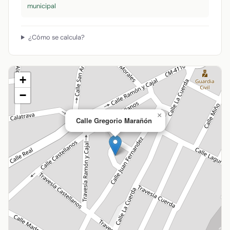
municipal
¿Cómo se calcula?
+
−
×
Calle Gregorio Marañón