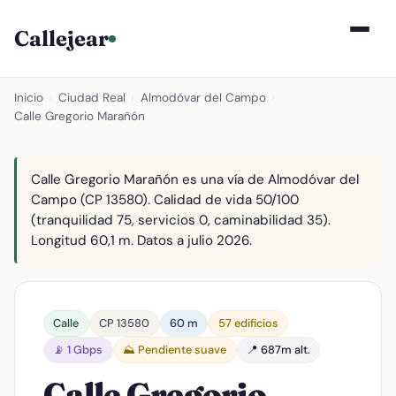
Callejear
Inicio
›
Ciudad Real
›
Almodóvar del Campo
›
Calle Gregorio Marañón
Calle Gregorio Marañón es una vía de Almodóvar del
Campo (CP 13580). Calidad de vida 50/100
(tranquilidad 75, servicios 0, caminabilidad 35).
Longitud 60,1 m. Datos a julio 2026.
Calle
CP 13580
60 m
57 edificios
📡 1 Gbps
⛰️ Pendiente suave
📍 687m alt.
Calle Gregorio