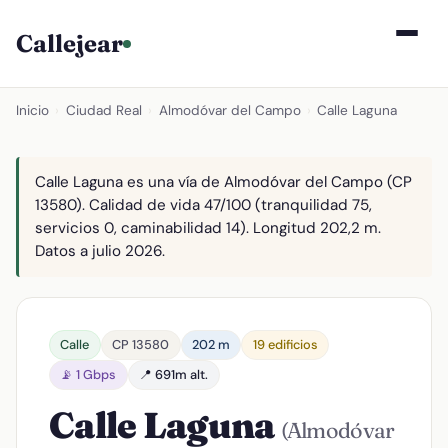
Callejear
Inicio
›
Ciudad Real
›
Almodóvar del Campo
›
Calle Laguna
Calle Laguna es una vía de Almodóvar del Campo (CP
13580). Calidad de vida 47/100 (tranquilidad 75,
servicios 0, caminabilidad 14). Longitud 202,2 m.
Datos a julio 2026.
Calle
CP 13580
202 m
19 edificios
📡 1 Gbps
📍 691m alt.
Calle Laguna
(Almodóvar