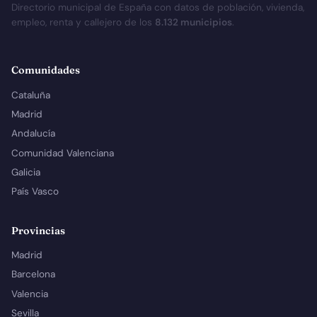
Directorio municipal de España con datos de población, vivienda,
empleo, renta y callejero de los
8.132 municipios
.
Comunidades
Cataluña
Madrid
Andalucía
Comunidad Valenciana
Galicia
País Vasco
Provincias
Madrid
Barcelona
Valencia
Sevilla