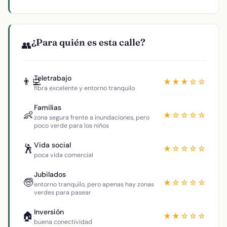
¿Para quién es esta calle?
👥
Teletrabajo
👨‍💻
★★★☆☆
fibra excelente y entorno tranquilo
Familias
👶
★☆☆☆☆
zona segura frente a inundaciones, pero
poco verde para los niños
Vida social
🕺
★☆☆☆☆
poca vida comercial
Jubilados
🧓
★☆☆☆☆
entorno tranquilo, pero apenas hay zonas
verdes para pasear
Inversión
🏠
★★☆☆☆
buena conectividad