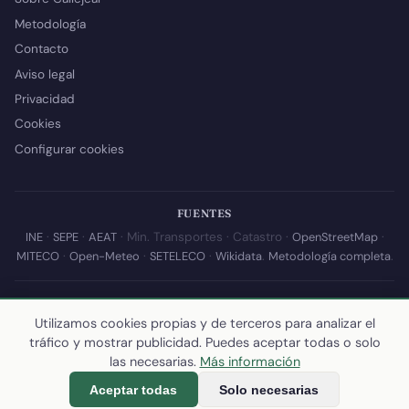
Metodología
Contacto
Aviso legal
Privacidad
Cookies
Configurar cookies
FUENTES
INE
·
SEPE
·
AEAT
· Min. Transportes · Catastro ·
OpenStreetMap
·
MITECO
·
Open-Meteo
·
SETELECO
·
Wikidata
.
Metodología completa
.
© 2026 Callejear.com — Directorio municipal de España con datos
abiertos. Desarrollado y mantenido por
Yoel Castaño
.
Utilizamos cookies propias y de terceros para analizar el
tráfico y mostrar publicidad. Puedes aceptar todas o solo
Última actualización de esta página:
10 de julio de 2026
·
Cómo
las necesarias.
Más información
calculamos los datos
Aceptar todas
Solo necesarias