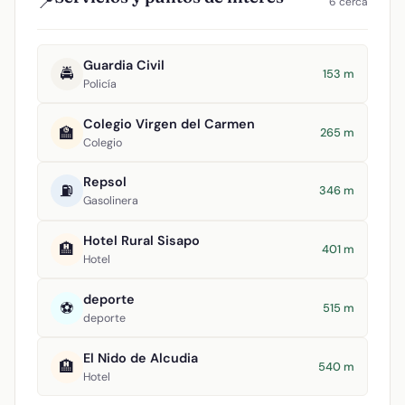
📍
6 cerca
Guardia Civil
🚔
153 m
Policía
Colegio Virgen del Carmen
🏫
265 m
Colegio
Repsol
⛽
346 m
Gasolinera
Hotel Rural Sisapo
🏨
401 m
Hotel
deporte
⚽
515 m
deporte
El Nido de Alcudia
🏨
540 m
Hotel