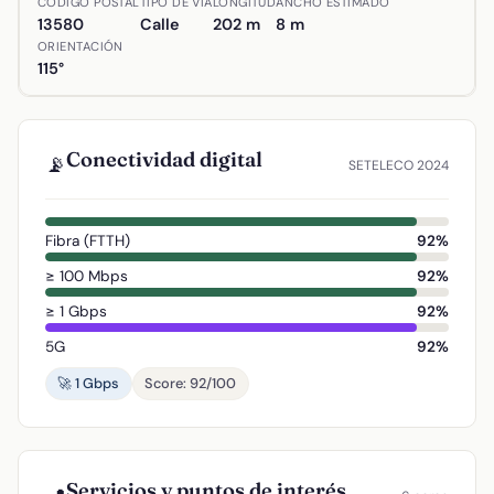
CÓDIGO POSTAL
TIPO DE VÍA
LONGITUD
ANCHO ESTIMADO
13580
Calle
202 m
8 m
ORIENTACIÓN
115°
Conectividad digital
📡
SETELECO 2024
Fibra (FTTH)
92%
≥ 100 Mbps
92%
≥ 1 Gbps
92%
5G
92%
🚀 1 Gbps
Score: 92/100
Servicios y puntos de interés