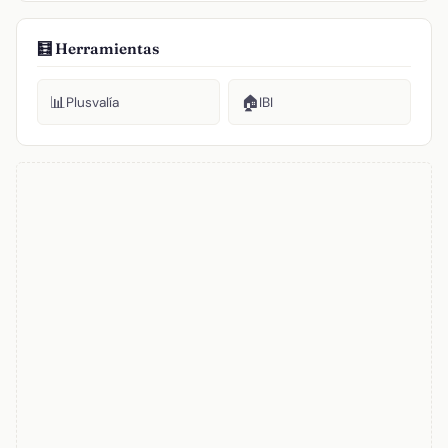
🧮 Herramientas
📊
🏠
Plusvalía
IBI