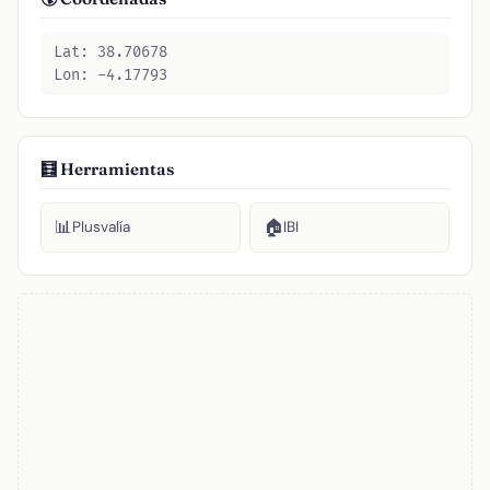
Lat: 38.70678
Lon: -4.17793
🧮 Herramientas
📊
🏠
Plusvalía
IBI