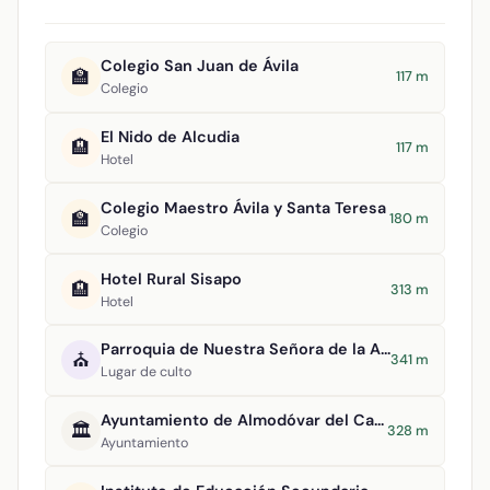
Colegio San Juan de Ávila
🏫
117 m
Colegio
El Nido de Alcudia
🏨
117 m
Hotel
Colegio Maestro Ávila y Santa Teresa
🏫
180 m
Colegio
Hotel Rural Sisapo
🏨
313 m
Hotel
Parroquia de Nuestra Señora de la Asunción
⛪
341 m
Lugar de culto
Ayuntamiento de Almodóvar del Campo
🏛️
328 m
Ayuntamiento