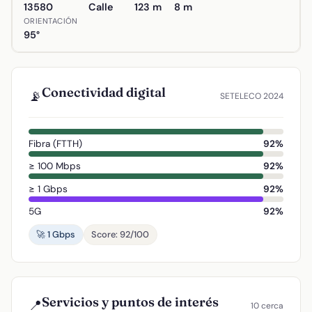
13580
Calle
123 m
8 m
ORIENTACIÓN
95°
Conectividad digital
📡
SETELECO 2024
Fibra (FTTH)
92%
≥ 100 Mbps
92%
≥ 1 Gbps
92%
5G
92%
🚀 1 Gbps
Score: 92/100
Servicios y puntos de interés
📍
10 cerca