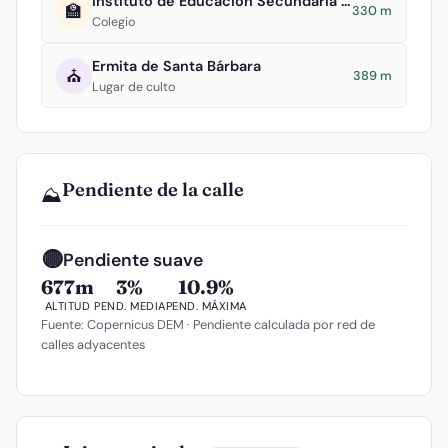
Instituto de Educación Secundaria San Juan Bautista
🏫
330 m
Colegio
Ermita de Santa Bárbara
⛪
389 m
Lugar de culto
Pendiente de la calle
⛰️
🟡
Pendiente suave
677m
3%
10.9%
ALTITUD
PEND. MEDIA
PEND. MÁXIMA
Fuente: Copernicus DEM · Pendiente calculada por red de
calles adyacentes