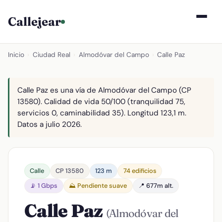
Callejear
Inicio
›
Ciudad Real
›
Almodóvar del Campo
›
Calle Paz
Calle Paz es una vía de Almodóvar del Campo (CP
13580). Calidad de vida 50/100 (tranquilidad 75,
servicios 0, caminabilidad 35). Longitud 123,1 m.
Datos a julio 2026.
Calle
CP 13580
123 m
74 edificios
📡 1 Gbps
⛰️ Pendiente suave
📍 677m alt.
Calle Paz
(Almodóvar del