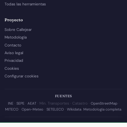
Todas las herramientas
Proyecto
Sobre Callejear
Metodología
Contacto
Aviso legal
Privacidad
Cookies
Configurar cookies
FUENTES
INE
·
SEPE
·
AEAT
· Min. Transportes · Catastro ·
OpenStreetMap
·
MITECO
·
Open-Meteo
·
SETELECO
·
Wikidata
.
Metodología completa
.
© 2026 Callejear.com — Directorio municipal de España con datos