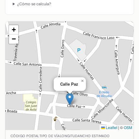
¿Cómo se calcula?
+
−
×
Calle Paz
Leaflet
|
©
OSM
Ubicación de Calle Paz en Almodóvar del Campo, Ciudad R
CÓDIGO POSTAL
TIPO DE VÍA
LONGITUD
ANCHO ESTIMADO