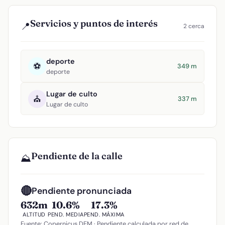
Servicios y puntos de interés
📍
2 cerca
deporte
⚽
349 m
deporte
Lugar de culto
⛪
337 m
Lugar de culto
Pendiente de la calle
⛰️
🔴
Pendiente pronunciada
632m
10.6%
17.3%
ALTITUD
PEND. MEDIA
PEND. MÁXIMA
Fuente: Copernicus DEM · Pendiente calculada por red de