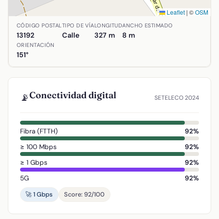
Leaflet
|
©
OSM
Ubicación de Calle Rucio en Almodóvar del Campo, Ciudad
CÓDIGO POSTAL
TIPO DE VÍA
LONGITUD
ANCHO ESTIMADO
13192
Calle
327 m
8 m
ORIENTACIÓN
151°
Conectividad digital
📡
SETELECO 2024
Fibra (FTTH)
92%
≥ 100 Mbps
92%
≥ 1 Gbps
92%
5G
92%
🚀 1 Gbps
Score: 92/100