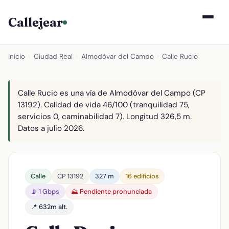
Callejear
Inicio
›
Ciudad Real
›
Almodóvar del Campo
›
Calle Rucio
Calle Rucio es una vía de Almodóvar del Campo (CP
13192). Calidad de vida 46/100 (tranquilidad 75,
servicios 0, caminabilidad 7). Longitud 326,5 m.
Datos a julio 2026.
Calle
CP 13192
327 m
16 edificios
📡 1 Gbps
⛰️ Pendiente pronunciada
📍 632m alt.