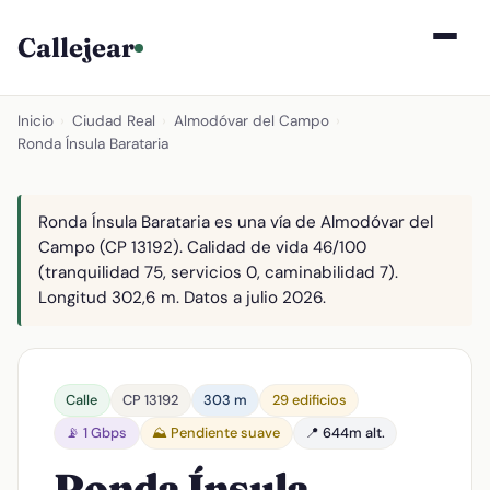
Callejear
Inicio
›
Ciudad Real
›
Almodóvar del Campo
›
Ronda Ínsula Barataria
Ronda Ínsula Barataria es una vía de Almodóvar del
Campo (CP 13192). Calidad de vida 46/100
(tranquilidad 75, servicios 0, caminabilidad 7).
Longitud 302,6 m. Datos a julio 2026.
Calle
CP 13192
303 m
29 edificios
📡 1 Gbps
⛰️ Pendiente suave
📍 644m alt.
Ronda Ínsula