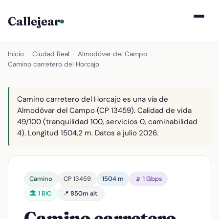
Callejear
Inicio
›
Ciudad Real
›
Almodóvar del Campo
›
Camino carretero del Horcajo
Camino carretero del Horcajo es una vía de
Almodóvar del Campo (CP 13459). Calidad de vida
49/100 (tranquilidad 100, servicios 0, caminabilidad
4). Longitud 1504,2 m. Datos a julio 2026.
Camino
CP 13459
1504 m
📡 1 Gbps
🏛️ 1 BIC
📍 850m alt.
Camino carretero