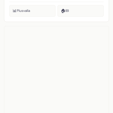
📊
🏠
Plusvalía
IBI