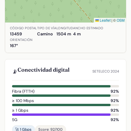
Leaflet
|
©
OSM
Ubicación de Camino carretero del Horcajo en Almodóvar 
CÓDIGO POSTAL
TIPO DE VÍA
LONGITUD
ANCHO ESTIMADO
13459
Camino
1504 m
4 m
ORIENTACIÓN
167°
Conectividad digital
📡
SETELECO 2024
Fibra (FTTH)
92%
≥ 100 Mbps
92%
≥ 1 Gbps
92%
5G
92%
🚀 1 Gbps
Score: 92/100