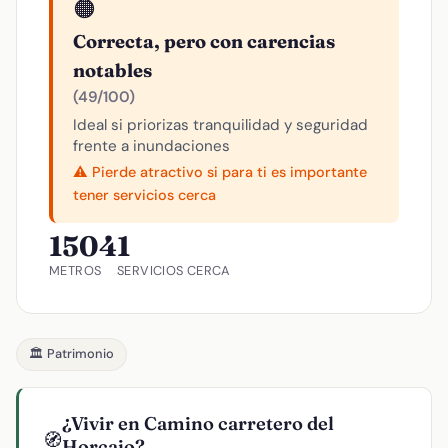
🟠
Correcta, pero con carencias
notables
(49/100)
Ideal si priorizas tranquilidad y seguridad
frente a inundaciones
⚠️ Pierde atractivo si para ti es importante
tener servicios cerca
1504
1
METROS
SERVICIOS CERCA
🏛️ Patrimonio
¿Vivir en Camino carretero del
🧭
Horcajo?