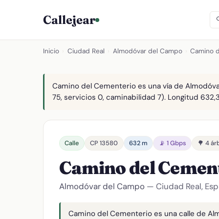
Callejear
Inicio
›
Ciudad Real
›
Almodóvar del Campo
›
Camino d
Camino del Cementerio es una vía de Almodóvar
75, servicios 0, caminabilidad 7). Longitud 632,3
Calle
CP 13580
632 m
📡 1 Gbps
🌳 4 ár
Camino del Cemen
Almodóvar del Campo
— Ciudad Real, Es
Camino del Cementerio es una calle de Alm