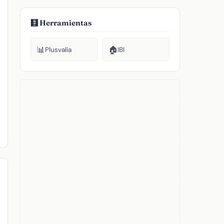
🧮 Herramientas
📊
🏠
Plusvalía
IBI