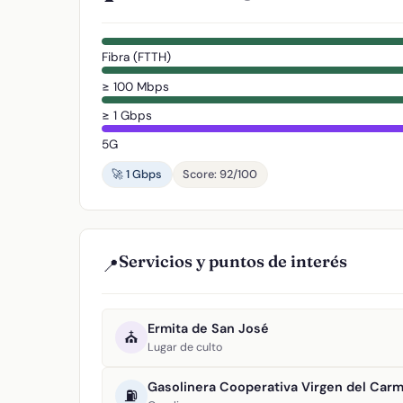
Fibra (FTTH)
≥ 100 Mbps
≥ 1 Gbps
5G
🚀 1 Gbps
Score: 92/100
Servicios y puntos de interés
📍
Ermita de San José
⛪
Lugar de culto
Gasolinera Cooperativa Virgen del Car
⛽