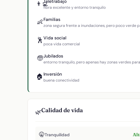
Teletrabajo
👨‍💻
fibra excelente y entorno tranquilo
Familias
👶
zona segura frente a inundaciones, pero poco verde p
Vida social
🕺
poca vida comercial
Jubilados
🧓
entorno tranquilo, pero apenas hay zonas verdes par
Inversión
🏠
buena conectividad
Calidad de vida
🌿
🤫
Al
Tranquilidad