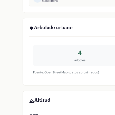
Gasolinera
Arbolado urbano
🌳
4
árboles
Fuente: OpenStreetMap (datos aproximados)
Altitud
⛰️