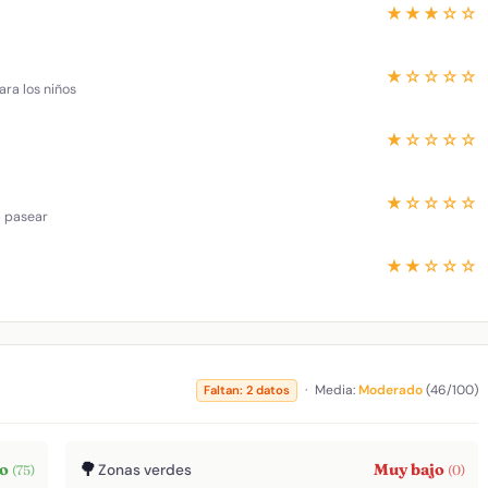
★★★☆☆
★☆☆☆☆
ara los niños
★☆☆☆☆
★☆☆☆☆
a pasear
★★☆☆☆
·
Media:
Moderado
(46/100)
Faltan: 2 datos
🌳
to
Muy bajo
Zonas verdes
(75)
(0)