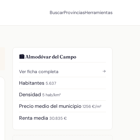
Buscar
Provincias
Herramientas
🏙️ Almodóvar del Campo
→
Ver ficha completa
Habitantes
5.637
Densidad
5 hab/km²
Precio medio del municipio
1256 €/m²
Renta media
30.835 €