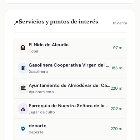
Servicios y puntos de interés
📍
13 cerca
El Nido de Alcudia
🏨
97 m
Hotel
Gasolinera Cooperativa Virgen del Carmen
⛽
183 m
Gasolinera
Ayuntamiento de Almodóvar del Campo
🏛️
220 m
Ayuntamiento
Parroquia de Nuestra Señora de la Asunción
⛪
202 m
Lugar de culto
deporte
⚽
270 m
deporte