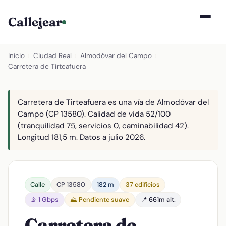
Callejear
Inicio
›
Ciudad Real
›
Almodóvar del Campo
›
Carretera de Tirteafuera
Carretera de Tirteafuera es una vía de Almodóvar del
Campo (CP 13580). Calidad de vida 52/100
(tranquilidad 75, servicios 0, caminabilidad 42).
Longitud 181,5 m. Datos a julio 2026.
Calle
CP 13580
182 m
37 edificios
📡 1 Gbps
⛰️ Pendiente suave
📍 661m alt.
Carretera de