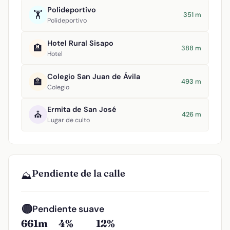
Polideportivo
🏋️
351 m
Polideportivo
Hotel Rural Sisapo
🏨
388 m
Hotel
Colegio San Juan de Ávila
🏫
493 m
Colegio
Ermita de San José
⛪
426 m
Lugar de culto
Pendiente de la calle
⛰️
🟡
Pendiente suave
661m
4%
12%