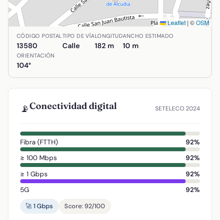
Leaflet
|
©
OSM
Ubicación de Carretera de Tirteafuera en Almodóvar del Ca
CÓDIGO POSTAL
TIPO DE VÍA
LONGITUD
ANCHO ESTIMADO
13580
Calle
182 m
10 m
ORIENTACIÓN
104°
Conectividad digital
📡
SETELECO 2024
Fibra (FTTH)
92%
≥ 100 Mbps
92%
≥ 1 Gbps
92%
5G
92%
🚀 1 Gbps
Score: 92/100