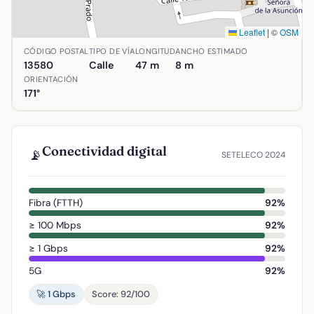
Leaflet
|
©
OSM
Ubicación de Travesía San juan Bautista en Almodóvar de
CÓDIGO POSTAL
TIPO DE VÍA
LONGITUD
ANCHO ESTIMADO
13580
Calle
47 m
8 m
ORIENTACIÓN
171°
Conectividad digital
📡
SETELECO 2024
Fibra (FTTH)
92%
≥ 100 Mbps
92%
≥ 1 Gbps
92%
5G
92%
🚀 1 Gbps
Score: 92/100