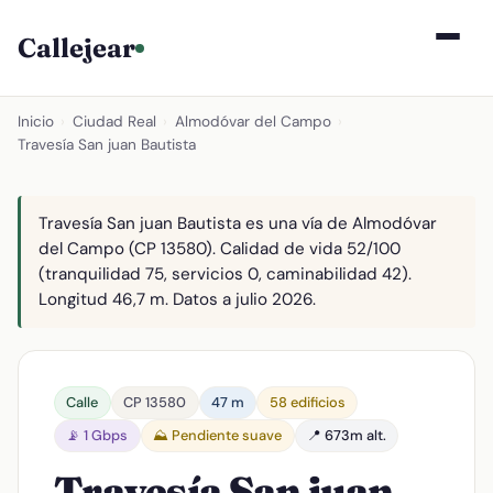
Callejear
Inicio
›
Ciudad Real
›
Almodóvar del Campo
›
Travesía San juan Bautista
Travesía San juan Bautista es una vía de Almodóvar
del Campo (CP 13580). Calidad de vida 52/100
(tranquilidad 75, servicios 0, caminabilidad 42).
Longitud 46,7 m. Datos a julio 2026.
Calle
CP 13580
47 m
58 edificios
📡 1 Gbps
⛰️ Pendiente suave
📍 673m alt.
Travesía San juan