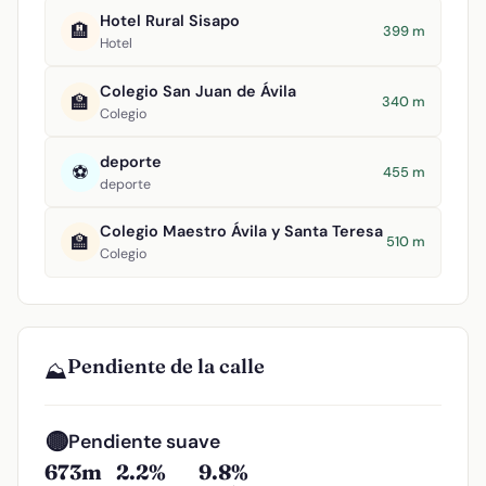
Hotel Rural Sisapo
🏨
399 m
Hotel
Colegio San Juan de Ávila
🏫
340 m
Colegio
deporte
⚽
455 m
deporte
Colegio Maestro Ávila y Santa Teresa
🏫
510 m
Colegio
Pendiente de la calle
⛰️
🟡
Pendiente suave
673m
2.2%
9.8%