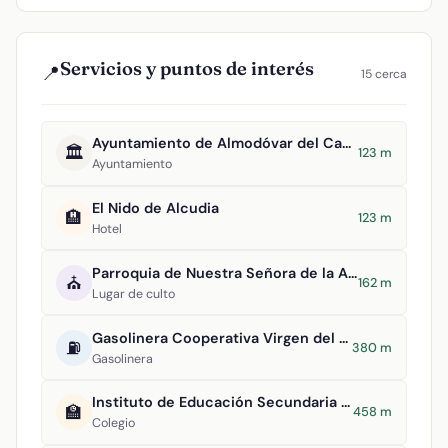
Servicios y puntos de interés
📍
15 cerca
Ayuntamiento de Almodóvar del Campo
🏛️
123 m
Ayuntamiento
El Nido de Alcudia
🏨
123 m
Hotel
Parroquia de Nuestra Señora de la Asunción
⛪
162 m
Lugar de culto
Gasolinera Cooperativa Virgen del Carmen
⛽
380 m
Gasolinera
Instituto de Educación Secundaria San Juan Bautista
🏫
458 m
Colegio