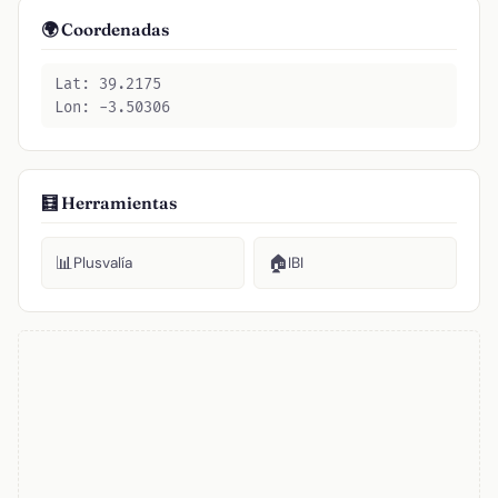
🌍 Coordenadas
Lat: 39.2175
Lon: -3.50306
🧮 Herramientas
📊
🏠
Plusvalía
IBI