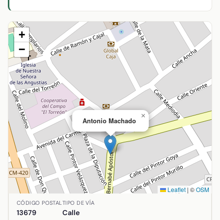
+
−
×
Antonio Machado
Leaflet
|
©
OSM
Ubicación de Antonio Machado en Arenas de San Juan, Ciud
CÓDIGO POSTAL
TIPO DE VÍA
13679
Calle