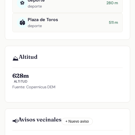
deporte
⚽
280 m
deporte
Plaza de Toros
🏟️
511 m
deporte
Altitud
⛰️
628m
ALTITUD
Fuente: Copernicus DEM
Avisos vecinales
📢
+ Nuevo aviso