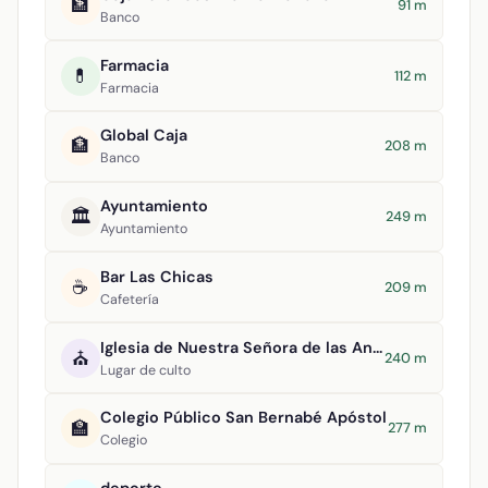
🏦
91 m
Banco
Farmacia
💊
112 m
Farmacia
Global Caja
🏦
208 m
Banco
Ayuntamiento
🏛️
249 m
Ayuntamiento
Bar Las Chicas
☕
209 m
Cafetería
Iglesia de Nuestra Señora de las Angustias
⛪
240 m
Lugar de culto
Colegio Público San Bernabé Apóstol
🏫
277 m
Colegio