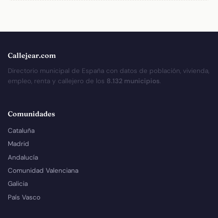
Callejear.com
Directorio municipal de España con datos de población, vivienda,
empleo, renta y callejero de los
8.132 municipios
.
Comunidades
Cataluña
Madrid
Andalucía
Comunidad Valenciana
Galicia
País Vasco