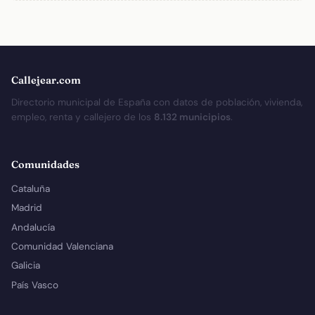
Callejear.com
Directorio municipal de España con datos de población, vivienda,
empleo, renta y callejero de los
8.132 municipios
.
Comunidades
Cataluña
Madrid
Andalucía
Comunidad Valenciana
Galicia
País Vasco