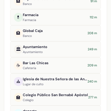
🏦
91 m
Banco
Farmacia
💊
112 m
Farmacia
Global Caja
🏦
208 m
Banco
Ayuntamiento
🏛️
249 m
Ayuntamiento
Bar Las Chicas
☕
209 m
Cafetería
Iglesia de Nuestra Señora de las Angustias
⛪
240 m
Lugar de culto
Colegio Público San Bernabé Apóstol
🏫
277 m
Colegio