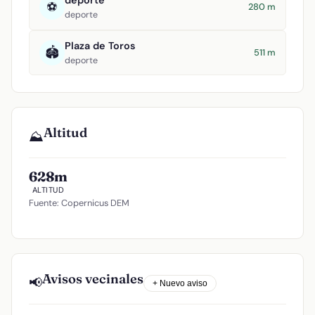
deporte
⚽
280 m
deporte
Plaza de Toros
🏟️
511 m
deporte
Altitud
⛰️
628m
ALTITUD
Fuente: Copernicus DEM
Avisos vecinales
📢
+ Nuevo aviso