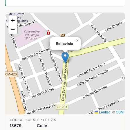
+
−
×
Bellavista
Leaflet
|
©
OSM
Ubicación de Bellavista en Arenas de San Juan, Ciudad Rea
CÓDIGO POSTAL
TIPO DE VÍA
13679
Calle