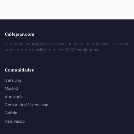
Callejear.com
Directorio municipal de España con datos de población, vivienda,
empleo, renta y callejero de los
8.132 municipios
.
Comunidades
Cataluña
Madrid
Andalucía
Comunidad Valenciana
Galicia
País Vasco