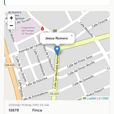
+
−
×
Jesus Romero
Leaflet
|
©
OSM
Ubicación de Jesus Romero en Arenas de San Juan, Ciudad 
CÓDIGO POSTAL
TIPO DE VÍA
13679
Finca