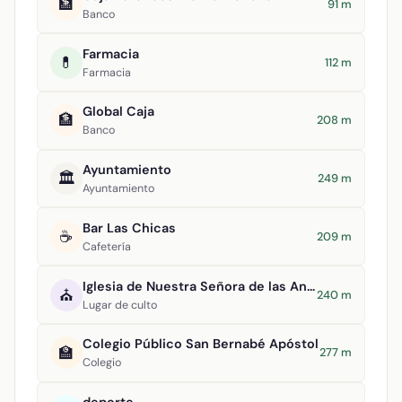
🏦
91 m
Banco
Farmacia
💊
112 m
Farmacia
Global Caja
🏦
208 m
Banco
Ayuntamiento
🏛️
249 m
Ayuntamiento
Bar Las Chicas
☕
209 m
Cafetería
Iglesia de Nuestra Señora de las Angustias
⛪
240 m
Lugar de culto
Colegio Público San Bernabé Apóstol
🏫
277 m
Colegio