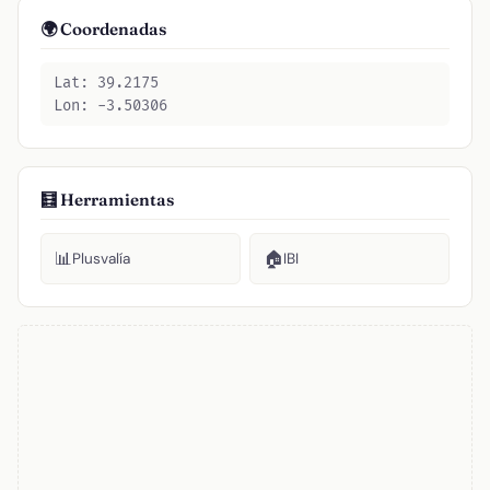
🌍 Coordenadas
Lat: 39.2175
Lon: -3.50306
🧮 Herramientas
📊
🏠
Plusvalía
IBI