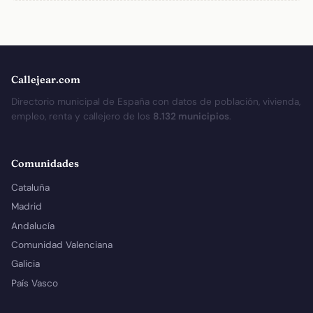
Callejear.com
Directorio municipal de España con datos de población, vivienda,
empleo, renta y callejero de los
8.132 municipios
.
Comunidades
Cataluña
Madrid
Andalucía
Comunidad Valenciana
Galicia
País Vasco