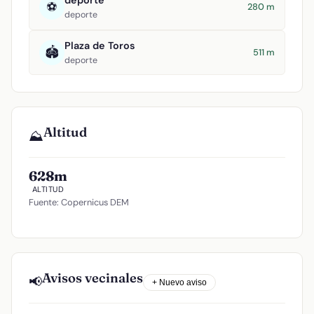
deporte
⚽
280 m
deporte
Plaza de Toros
🏟️
511 m
deporte
Altitud
⛰️
628m
ALTITUD
Fuente: Copernicus DEM
Avisos vecinales
📢
+ Nuevo aviso