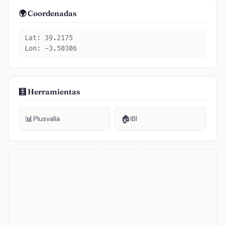
🌍 Coordenadas
Lat: 39.2175
Lon: -3.50306
🧮 Herramientas
📊
🏠
Plusvalía
IBI