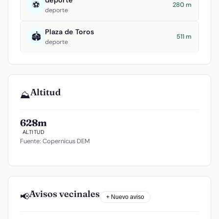
deporte
⚽
280 m
deporte
Plaza de Toros
🏟️
511 m
deporte
Altitud
⛰️
628m
ALTITUD
Fuente: Copernicus DEM
Avisos vecinales
📢
+ Nuevo aviso