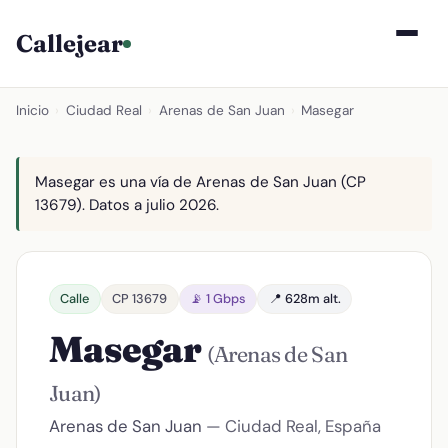
Callejear
Inicio
›
Ciudad Real
›
Arenas de San Juan
›
Masegar
Masegar es una vía de Arenas de San Juan (CP
13679). Datos a julio 2026.
Calle
CP 13679
📡 1 Gbps
📍 628m alt.
Masegar
(Arenas de San
Juan)
Arenas de San Juan
— Ciudad Real, España