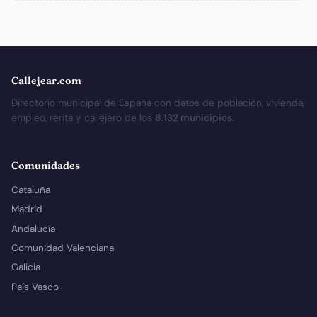
Callejear.com
Directorio municipal de España con datos de población, vivienda,
empleo, renta y callejero de los
8.132 municipios
.
Comunidades
Cataluña
Madrid
Andalucía
Comunidad Valenciana
Galicia
País Vasco