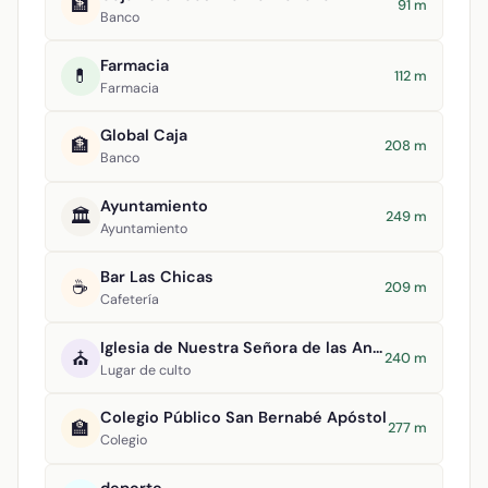
🏦
91 m
Banco
Farmacia
💊
112 m
Farmacia
Global Caja
🏦
208 m
Banco
Ayuntamiento
🏛️
249 m
Ayuntamiento
Bar Las Chicas
☕
209 m
Cafetería
Iglesia de Nuestra Señora de las Angustias
⛪
240 m
Lugar de culto
Colegio Público San Bernabé Apóstol
🏫
277 m
Colegio