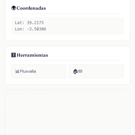
🌍 Coordenadas
Lat: 39.2175
Lon: -3.50306
🧮 Herramientas
📊
🏠
Plusvalía
IBI