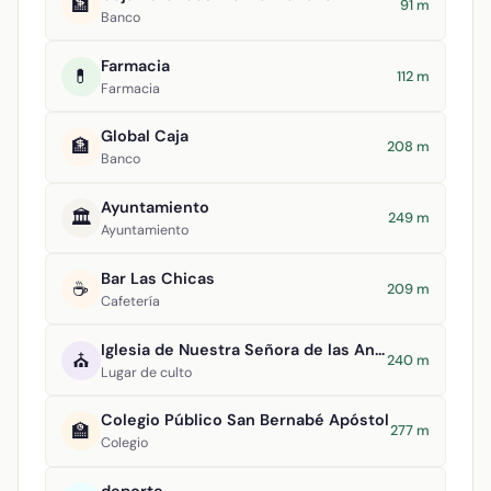
🏦
91 m
Banco
Farmacia
💊
112 m
Farmacia
Global Caja
🏦
208 m
Banco
Ayuntamiento
🏛️
249 m
Ayuntamiento
Bar Las Chicas
☕
209 m
Cafetería
Iglesia de Nuestra Señora de las Angustias
⛪
240 m
Lugar de culto
Colegio Público San Bernabé Apóstol
🏫
277 m
Colegio