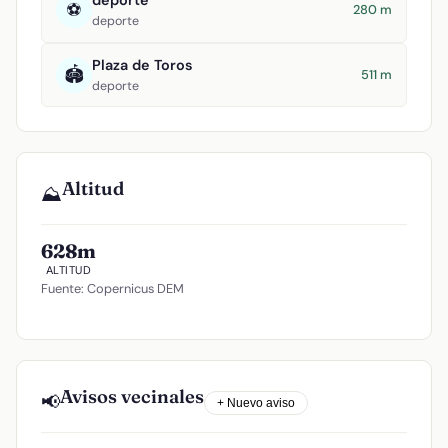
deporte
⚽
280 m
deporte
Plaza de Toros
🏟️
511 m
deporte
Altitud
⛰️
628m
ALTITUD
Fuente: Copernicus DEM
Avisos vecinales
📢
+ Nuevo aviso