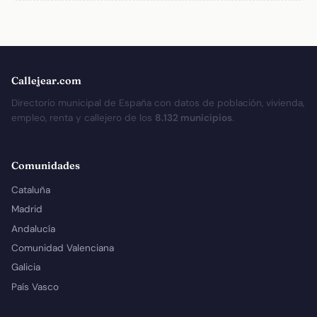
Callejear.com
Directorio municipal de España con datos de población, vivienda,
empleo, renta y callejero de los
8.132 municipios
.
Comunidades
Cataluña
Madrid
Andalucía
Comunidad Valenciana
Galicia
País Vasco