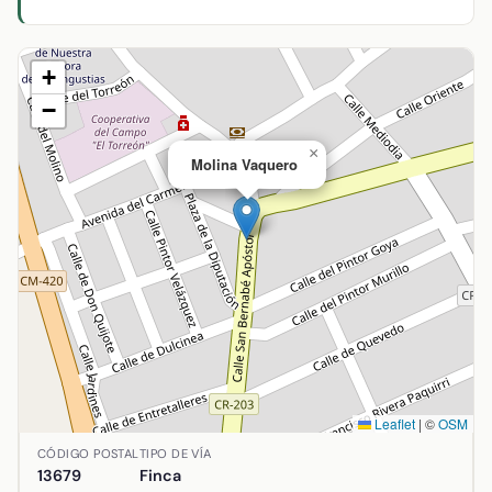
+
−
×
Molina Vaquero
Leaflet
|
©
OSM
Ubicación de Molina Vaquero en Arenas de San Juan, Ciuda
CÓDIGO POSTAL
TIPO DE VÍA
13679
Finca