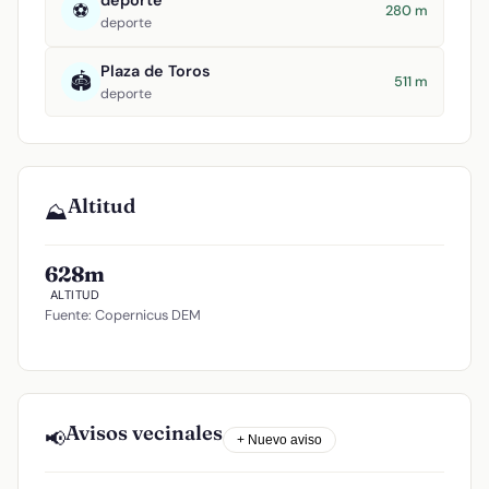
deporte
⚽
280 m
deporte
Plaza de Toros
🏟️
511 m
deporte
Altitud
⛰️
628m
ALTITUD
Fuente: Copernicus DEM
Avisos vecinales
📢
+ Nuevo aviso