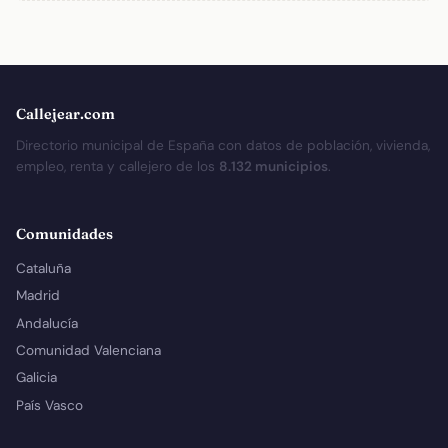
Callejear.com
Directorio municipal de España con datos de población, vivienda,
empleo, renta y callejero de los
8.132 municipios
.
Comunidades
Cataluña
Madrid
Andalucía
Comunidad Valenciana
Galicia
País Vasco