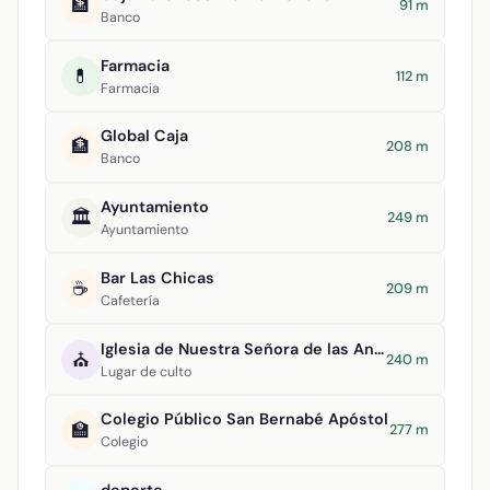
🏦
91 m
Banco
Farmacia
💊
112 m
Farmacia
Global Caja
🏦
208 m
Banco
Ayuntamiento
🏛️
249 m
Ayuntamiento
Bar Las Chicas
☕
209 m
Cafetería
Iglesia de Nuestra Señora de las Angustias
⛪
240 m
Lugar de culto
Colegio Público San Bernabé Apóstol
🏫
277 m
Colegio