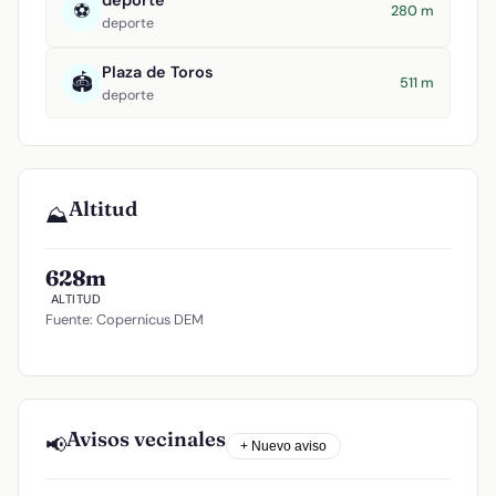
deporte
⚽
280 m
deporte
Plaza de Toros
🏟️
511 m
deporte
Altitud
⛰️
628m
ALTITUD
Fuente: Copernicus DEM
Avisos vecinales
📢
+ Nuevo aviso