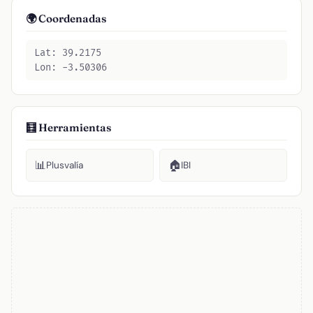
🌍 Coordenadas
Lat: 39.2175
Lon: -3.50306
🧮 Herramientas
📊
🏠
Plusvalía
IBI