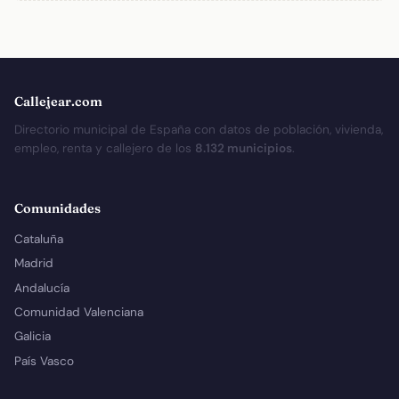
Callejear.com
Directorio municipal de España con datos de población, vivienda,
empleo, renta y callejero de los
8.132 municipios
.
Comunidades
Cataluña
Madrid
Andalucía
Comunidad Valenciana
Galicia
País Vasco