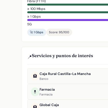
Fibra (FTTH)
≥ 100 Mbps
≥ 1 Gbps
5G
🚀 1 Gbps
Score: 95/100
Servicios y puntos de interés
📍
Caja Rural Castilla-La Mancha
🏦
Banco
Farmacia
💊
Farmacia
Global Caja
🏦