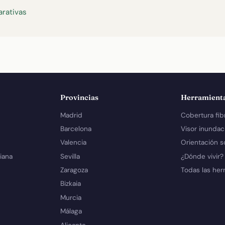
rativas
Provincias
Herramient
Madrid
Cobertura fib
Barcelona
Visor inundac
Valencia
Orientación s
iana
Sevilla
¿Dónde vivir?
Zaragoza
Todas las her
Bizkaia
Murcia
Málaga