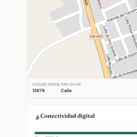
Ubicación de Toledo en Arenas de San Juan, Ciud
CÓDIGO POSTAL
TIPO DE VÍA
13679
Calle
Conectividad digital
📡