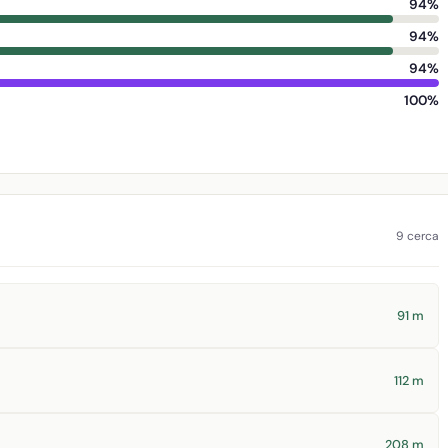
94%
94%
94%
100%
9 cerca
91 m
112 m
208 m