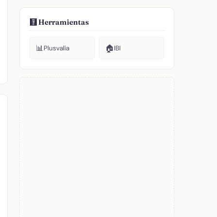
🧮 Herramientas
📊
🏠
Plusvalía
IBI