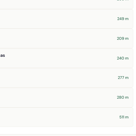
249 m
209 m
ias
240 m
277 m
280 m
511 m