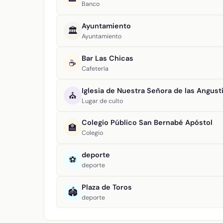
Banco
Ayuntamiento
🏛️
Ayuntamiento
Bar Las Chicas
☕
Cafetería
Iglesia de Nuestra Señora de las Angust
⛪
Lugar de culto
Colegio Público San Bernabé Apóstol
🏫
Colegio
deporte
⚽
deporte
Plaza de Toros
🏟️
deporte