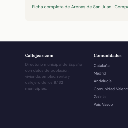
Ficha completa de Arenas de San Juan
·
Compa
Callejear.com
Comunidades
Directorio municipal de España
Cataluña
con datos de población,
Madrid
vivienda, empleo, renta y
Andalucía
callejero de los
8.132
municipios
.
Comunidad Valenc
Galicia
País Vasco