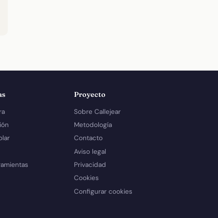
as
Proyecto
ra
Sobre Callejear
ión
Metodología
olar
Contacto
Aviso legal
ramientas
Privacidad
Cookies
Configurar cookies