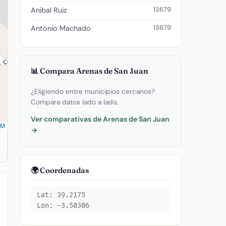
13679
Anibal Ruiz
13679
Antonio Machado
📊 Compara Arenas de San Juan
¿Eligiendo entre municipios cercanos?
Compara datos lado a lado.
Ver comparativas de Arenas de San Juan
SM
→
. Código postal: 13679.
🌍 Coordenadas
Lat: 39.2175
Lon: -3.50306