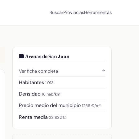
Buscar
Provincias
Herramientas
🏙️ Arenas de San Juan
→
Ver ficha completa
Habitantes
1.013
Densidad
16 hab/km²
Precio medio del municipio
1256 €/m²
Renta media
23.832 €