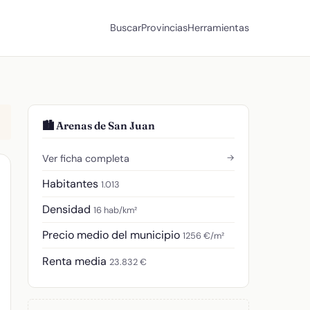
Buscar
Provincias
Herramientas
🏙️ Arenas de San Juan
→
Ver ficha completa
Habitantes
1.013
Densidad
16 hab/km²
Precio medio del municipio
1256 €/m²
Renta media
23.832 €