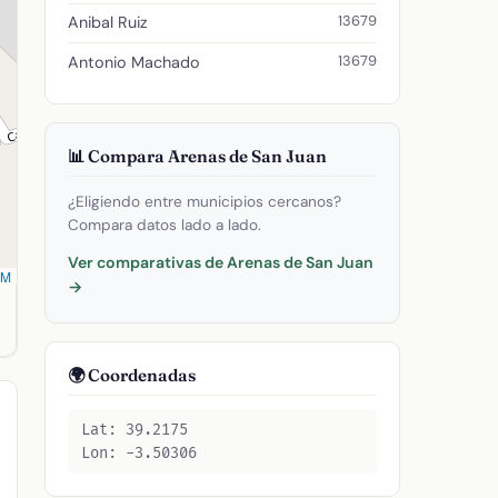
13679
Anibal Ruiz
13679
Antonio Machado
📊 Compara Arenas de San Juan
¿Eligiendo entre municipios cercanos?
Compara datos lado a lado.
Ver comparativas de Arenas de San Juan
SM
→
55. Código postal: 13679.
🌍 Coordenadas
Lat: 39.2175
Lon: -3.50306