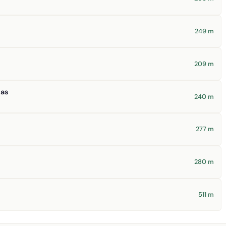
249 m
209 m
ias
240 m
277 m
280 m
511 m