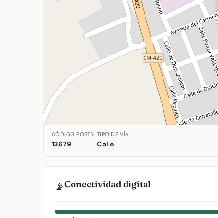
Ubicación de Valencia en Arenas de San Juan, Ci
CÓDIGO POSTAL
TIPO DE VÍA
13679
Calle
Conectividad digital
📡