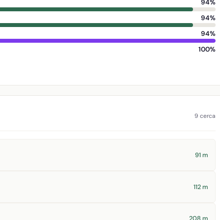
94%
94%
94%
100%
9 cerca
91 m
112 m
208 m