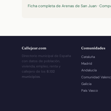
Ficha completa de Arenas de San Juan
·
Compa
Callejear.com
Comunidades
Directorio municipal de España
Cataluña
con datos de población,
Madrid
vivienda, empleo, renta y
Andalucía
callejero de los
8.132
municipios
.
Comunidad Valenc
Galicia
País Vasco