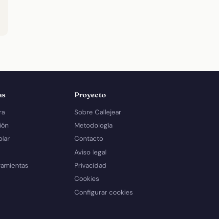
as
Proyecto
ra
Sobre Callejear
ión
Metodología
olar
Contacto
Aviso legal
ramientas
Privacidad
Cookies
Configurar cookies