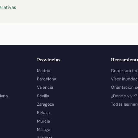
rativas
Provincias
Herramient
Madrid
Cobertura fib
Barcelona
Visor inundac
Valencia
Orientación s
iana
Sevilla
¿Dónde vivir?
Zaragoza
Todas las her
Bizkaia
Murcia
Málaga