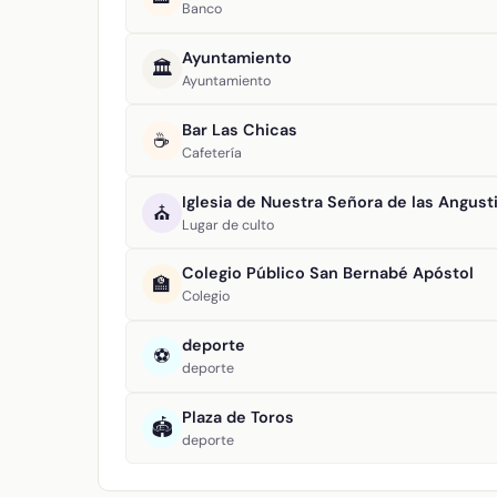
Banco
Ayuntamiento
🏛️
Ayuntamiento
Bar Las Chicas
☕
Cafetería
Iglesia de Nuestra Señora de las Angust
⛪
Lugar de culto
Colegio Público San Bernabé Apóstol
🏫
Colegio
deporte
⚽
deporte
Plaza de Toros
🏟️
deporte