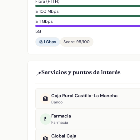
Fibra (FTTH)
≥ 100 Mbps
≥ 1 Gbps
5G
🚀 1 Gbps
Score: 95/100
Servicios y puntos de interés
📍
Caja Rural Castilla-La Mancha
🏦
Banco
Farmacia
💊
Farmacia
Global Caja
🏦