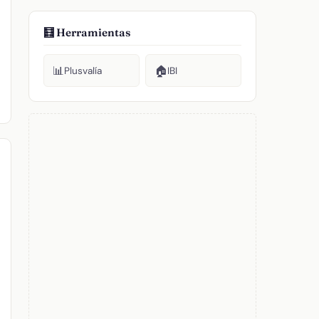
🧮 Herramientas
📊
🏠
Plusvalía
IBI