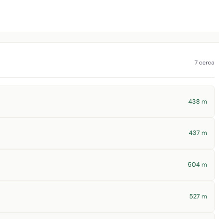
7 cerca
438 m
437 m
504 m
527 m