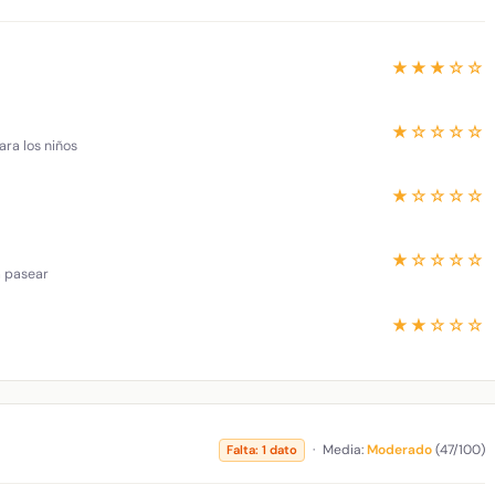
★★★☆☆
★☆☆☆☆
ara los niños
★☆☆☆☆
★☆☆☆☆
a pasear
★★☆☆☆
·
Media:
Moderado
(47/100)
Falta: 1 dato