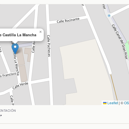
×
e Castilla La Mancha
Leaflet
|
©
O
silla de Alba, Ciudad Real. Coordenadas: latitud 39.1241833
ENTACIÓN
°