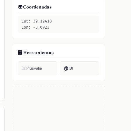
🌍 Coordenadas
Lat: 39.12418
Lon: -3.0923
🧮 Herramientas
📊
🏠
Plusvalía
IBI