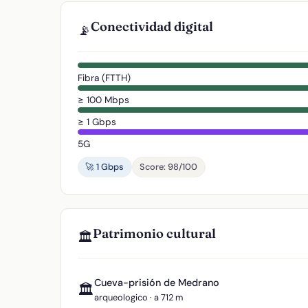
Conectividad digital
📡
Fibra (FTTH)
≥ 100 Mbps
≥ 1 Gbps
5G
🚀 1 Gbps
Score: 98/100
Patrimonio cultural
🏛️
Cueva-prisión de Medrano
🏛️
arqueologico · a 712 m