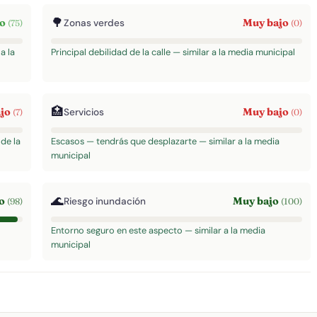
🌳
to
Muy bajo
Zonas verdes
(75)
(0)
a la
Principal debilidad de la calle — similar a la media municipal
🏥
ajo
Muy bajo
Servicios
(7)
(0)
de la
Escasos — tendrás que desplazarte — similar a la media
municipal
🌊
to
Muy bajo
Riesgo inundación
(98)
(100)
Entorno seguro en este aspecto — similar a la media
municipal