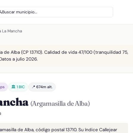
🔍
Buscar municipio...
la La Mancha
la de Alba (CP 13710). Calidad de vida 47/100 (tranquilidad 75,
Datos a julio 2026.
bps
🏛️ 1 BIC
📍 674m alt.
Mancha
(Argamasilla de Alba)
a
amasilla de Alba, código postal 13710. Su índice Callejear