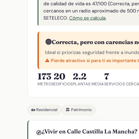
de calidad de vida es 47/100 (Correcta, pe
cercanos en un radio aproximado de 500 
SETELECO.
Cómo se calcula
.
🟠
Correcta, pero con carencias n
Ideal si priorizas seguridad frente a inund
⚠️ Pierde atractivo si para ti es importante 
173
20
2.2
7
METROS
EDIFICIOS
PLANTAS MEDIA
SERVICIOS CERC
🏡 Residencial
🏛️ Patrimonio
¿Vivir en Calle Castilla La Mancha?
🧭