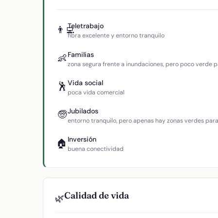
Teletrabajo
👨‍💻
fibra excelente y entorno tranquilo
Familias
👶
zona segura frente a inundaciones, pero poco verde p
Vida social
🕺
poca vida comercial
Jubilados
🧓
entorno tranquilo, pero apenas hay zonas verdes par
Inversión
🏠
buena conectividad
Calidad de vida
🌿