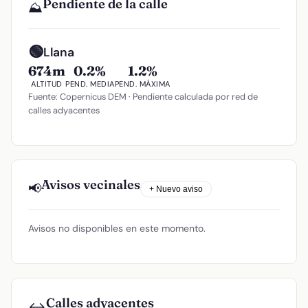
Pendiente de la calle
⛰️
🟢
Llana
674m
0.2%
1.2%
ALTITUD
PEND. MEDIA
PEND. MÁXIMA
Fuente: Copernicus DEM · Pendiente calculada por red de
calles adyacentes
Avisos vecinales
📢
+ Nuevo aviso
Avisos no disponibles en este momento.
Calles adyacentes
↔️