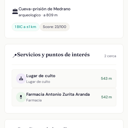
Cueva-prisión de Medrano
🏛️
arqueologico · a 809 m
1 BIC a ≤1 km
Score: 23/100
Servicios y puntos de interés
📍
2 cerca
Lugar de culto
⛪
543 m
Lugar de culto
Farmacia Antonio Zurita Aranda
💊
542 m
Farmacia