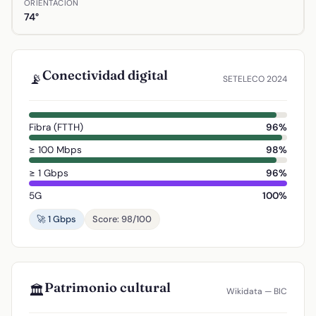
ORIENTACIÓN
74°
Conectividad digital
📡
SETELECO 2024
Fibra (FTTH)
96%
≥ 100 Mbps
98%
≥ 1 Gbps
96%
5G
100%
🚀 1 Gbps
Score: 98/100
Patrimonio cultural
🏛️
Wikidata — BIC