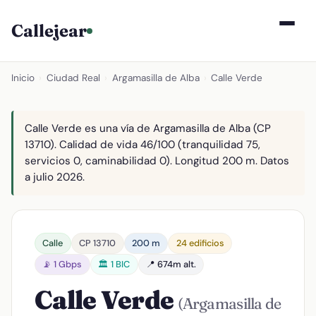
Callejear
Inicio
›
Ciudad Real
›
Argamasilla de Alba
›
Calle Verde
Calle Verde es una vía de Argamasilla de Alba (CP
13710). Calidad de vida 46/100 (tranquilidad 75,
servicios 0, caminabilidad 0). Longitud 200 m. Datos
a julio 2026.
Calle
CP 13710
200 m
24 edificios
📡 1 Gbps
🏛️ 1 BIC
📍 674m alt.
Calle Verde
(Argamasilla de