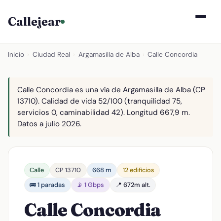
Callejear
Inicio
›
Ciudad Real
›
Argamasilla de Alba
›
Calle Concordia
Calle Concordia es una vía de Argamasilla de Alba (CP
13710). Calidad de vida 52/100 (tranquilidad 75,
servicios 0, caminabilidad 42). Longitud 667,9 m.
Datos a julio 2026.
Calle
CP 13710
668 m
12 edificios
🚌 1 paradas
📡 1 Gbps
📍 672m alt.
Calle Concordia