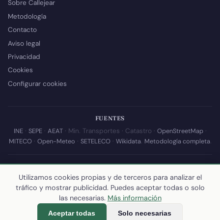
Sobre Callejear
Metodología
Contacto
Aviso legal
Privacidad
Cookies
Configurar cookies
FUENTES
INE
·
SEPE
·
AEAT
· Min. Transportes · Catastro ·
OpenStreetMap
·
MITECO
·
Open-Meteo
·
SETELECO
·
Wikidata
.
Metodología completa
.
© 2026 Callejear.com — Directorio municipal de España con datos
abiertos. Desarrollado y mantenido por
Yoel Castaño
.
Utilizamos cookies propias y de terceros para analizar el
tráfico y mostrar publicidad. Puedes aceptar todas o solo
Última actualización de esta página:
10 de julio de 2026
·
Cómo
las necesarias.
Más información
calculamos los datos
Aceptar todas
Solo necesarias