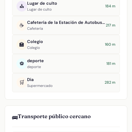
Lugar de culto
⛪
184 m
Lugar de culto
Cafetería de la Estación de Autobuses
☕
217 m
Cafetería
Colegio
🏫
160 m
Colegio
deporte
⚽
181 m
deporte
Dia
🛒
282 m
Supermercado
Transporte público cercano
🚌