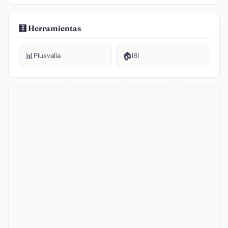
🧮 Herramientas
📊
🏠
Plusvalía
IBI