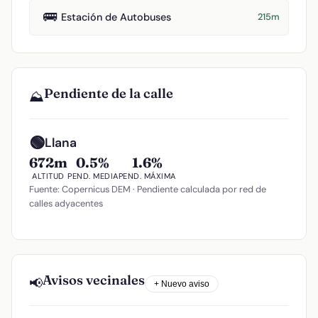
🚌
Estación de Autobuses
215m
Pendiente de la calle
⛰️
🟢
Llana
672m
0.5%
1.6%
ALTITUD
PEND. MEDIA
PEND. MÁXIMA
Fuente: Copernicus DEM · Pendiente calculada por red de
calles adyacentes
Avisos vecinales
📢
+ Nuevo aviso