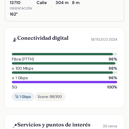
13710
Calle
304 m
8 m
ORIENTACIÓN
162°
Conectividad digital
📡
SETELECO 2024
Fibra (FTTH)
96%
≥ 100 Mbps
98%
≥ 1 Gbps
96%
5G
100%
🚀 1 Gbps
Score: 98/100
Servicios y puntos de interés
📍
20 cerca