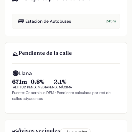
🚌
Estación de Autobuses
245m
Pendiente de la calle
⛰️
🟢
Llana
671m
0.8%
2.1%
ALTITUD
PEND. MEDIA
PEND. MÁXIMA
Fuente: Copernicus DEM · Pendiente calculada por red de
calles adyacentes
Avisos vecinales
📢