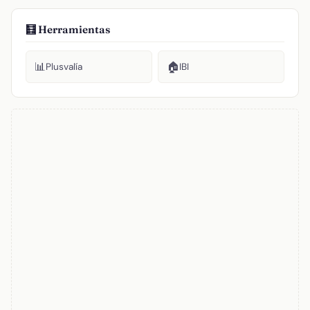
🧮 Herramientas
📊
🏠
Plusvalía
IBI