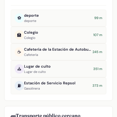
deporte
⚽
99 m
deporte
Colegio
🏫
107 m
Colegio
Cafetería de la Estación de Autobuses
☕
245 m
Cafetería
Lugar de culto
⛪
351 m
Lugar de culto
Estación de Servicio Repsol
⛽
373 m
Gasolinera
Transporte público cercano
🚌