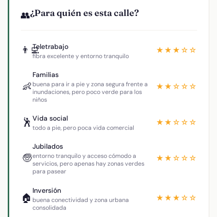
¿Para quién es esta calle?
👥
Teletrabajo
👨‍💻
★★★☆☆
fibra excelente y entorno tranquilo
Familias
👶
buena para ir a pie y zona segura frente a
★★☆☆☆
inundaciones, pero poco verde para los
niños
Vida social
🕺
★★☆☆☆
todo a pie, pero poca vida comercial
Jubilados
🧓
entorno tranquilo y acceso cómodo a
★★☆☆☆
servicios, pero apenas hay zonas verdes
para pasear
Inversión
🏠
★★★☆☆
buena conectividad y zona urbana
consolidada