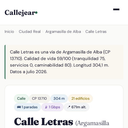
Callejear
Inicio
›
Ciudad Real
›
Argamasilla de Alba
›
Calle Letras
Calle Letras es una vía de Argamasilla de Alba (CP
13710). Calidad de vida 59/100 (tranquilidad 75,
servicios 0, caminabilidad 80). Longitud 304,1 m.
Datos a julio 2026.
Calle
CP 13710
304 m
21 edificios
🚌 1 paradas
📡 1 Gbps
📍 671m alt.
Calle Letras
(Argamasilla