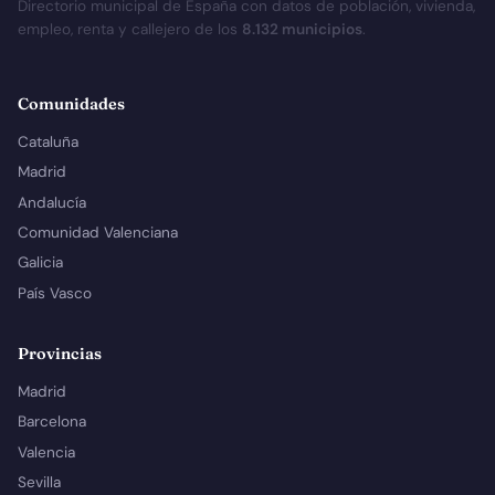
Directorio municipal de España con datos de población, vivienda,
empleo, renta y callejero de los
8.132 municipios
.
Comunidades
Cataluña
Madrid
Andalucía
Comunidad Valenciana
Galicia
País Vasco
Provincias
Madrid
Barcelona
Valencia
Sevilla