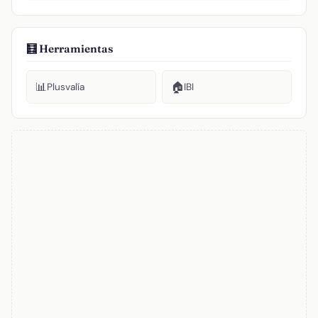
🧮 Herramientas
📊
🏠
Plusvalía
IBI