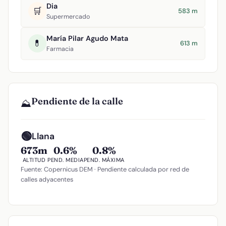
Dia
🛒
583 m
Supermercado
María Pilar Agudo Mata
💊
613 m
Farmacia
Pendiente de la calle
⛰️
🟢
Llana
673m
0.6%
0.8%
ALTITUD
PEND. MEDIA
PEND. MÁXIMA
Fuente: Copernicus DEM · Pendiente calculada por red de
calles adyacentes