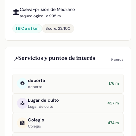
Cueva-prisión de Medrano
🏛️
arqueologico · a 995 m
1 BIC a ≤1 km
Score: 23/100
Servicios y puntos de interés
📍
9 cerca
deporte
⚽
176 m
deporte
Lugar de culto
⛪
457 m
Lugar de culto
Colegio
🏫
474 m
Colegio