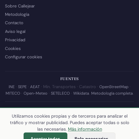
Sobre Callejear
Metodología
Contacto
Aviso legal
Privacidad
Cookies
Configurar cookies
FUENTES
INE
·
SEPE
·
AEAT
· Min. Transportes · Catastro ·
OpenStreetMap
·
MITECO
·
Open-Meteo
·
SETELECO
·
Wikidata
.
Metodología completa
.
© 2026 Callejear.com — Directorio municipal de España con datos
abiertos. Desarrollado y mantenido por
Yoel Castaño
.
Utilizamos cookies propias y de terceros para analizar el
tráfico y mostrar publicidad. Puedes aceptar todas o solo
Última actualización de esta página:
10 de julio de 2026
·
Cómo
las necesarias.
Más información
calculamos los datos
Aceptar todas
Solo necesarias