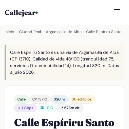
Callejear
Inicio
›
Ciudad Real
›
Argamasilla de Alba
›
Calle Espíriru Santo
Calle Espíriru Santo es una vía de Argamasilla de Alba
(CP 13710). Calidad de vida 48/100 (tranquilidad 75,
servicios 0, caminabilidad 14). Longitud 320 m. Datos
a julio 2026.
Calle
CP 13710
320 m
30 edificios
📡 1 Gbps
🏛️ 1 BIC
📍 673m alt.
Calle Espíriru Santo