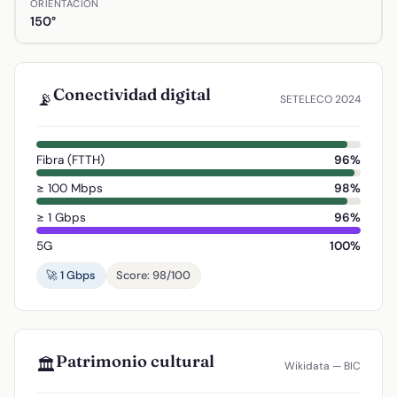
ORIENTACIÓN
150°
Conectividad digital
📡
SETELECO 2024
Fibra (FTTH)
96%
≥ 100 Mbps
98%
≥ 1 Gbps
96%
5G
100%
🚀 1 Gbps
Score: 98/100
Patrimonio cultural
🏛️
Wikidata — BIC